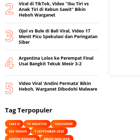
Viral di TikTok, Video “Ibu Tiri vs
Anak Tiri di Kebun Sawit” Bikin
Heboh Warganet
Ojol vs Bule di Bali Viral, Video 17
Menit Picu Spekulasi dan Peringatan
Siber
Argentina Lolos ke Perempat Final
Usai Bangkit Tekuk Mesir 3-2
Video Viral ‘Andini Permata’ Bikin
Heboh, Warganet Dibodohi Malware
Tag Terpopuler
1443 H
17 AGUSTUS
1SOUVENIR
500 TAHUN
7 SEPTEMBER 2025
AARON RODGERS
ABADI NAN JAYA