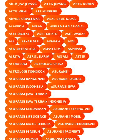
ARTIS JAV JEPANG
ARTIS JEPANG
ARTIS KOREA
ARTIS VIRAL
ARUMI SERIES
ARYNA SABALENKA
ASAL USUL NAMA
ASAWIDIA
ASEAN
ASESSMEN NASIONAL
ASET DIGITAL
ASET KRIPTO
ASET WAKAF
ASI
ASKAB PSSI
ASMARA
ASN
ASN NETRALITAS
ASPARTAM
ASPIRASI
ASRITA
ASRUL KARIM
ASSAM
ASTER
ASTROLOGI
ASTROLOGI CHINA
ASTROLOGI TIONGKOK
ASURANSI
ASURANSI BANGUNAN
ASURANSI DIGITAL
ASURANSI INDONESIA
ASURANSI JIWA
ASURANSI JIWA TERBAIK
ASURANSI JIWA TERBAIK INDONESIA
ASURANSI KENDARAAN
ASURANSI KESEHATAN
ASURANSI LIFE SCIENCE
ASURANSI MOBIL
ASURANSI MOBIL TERBAIK
ASURANSI PENDIDIKAN
ASURANSI PENSIUN
ASURANSI PROPERTI
ASURANSI RUMAH
ASURANSI SWASTA