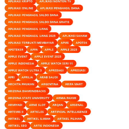
APLIKASI KRIPTO
APLIKASI NONTON TV
APLIKASI ONLINE
APLIKASI PENGHASIL DANA
APLIKASI PENGHASIL SALDO DANA
APLIKASI PENGHASIL SALDO DANA GRATIS
APLIKASI PENGHASIL UANG
APLIKASI PENGHASIL UANG 2025
APLIKASI SAHAM
APLIKASI TERBUKTI MEMBAYAR
APMS
APOTEK
APOTEKER
APPA
APPLE
APPLE 2025
APPLE EVENT
APPLE EVENT 2025
APPLE INDONESIA
APPLE WATCH SERI 11
APPLE WATCH ULTRA 3
APREDIASI
APRESIASI
APRI
APRILIA
ARAB SAUDI
ARCHITA PHUKAN
ARGENTINA
ARIFA MART
ARIZONA DIAMONDBACKS
ARIZONA STATE UNIVERSITY
ARMIA PAHMI
ARMIYADI
ARNE SLOT
ARQAN
ARSENAL
ARTEMIS II
ARTICLES
ARTIFICIAL INTELLIGENCE
ARTIKEL
ARTIKEL ILMIAH
ARTIKEL PILIHAN
ARTIKEL SEO
ARTIS INDONESIA