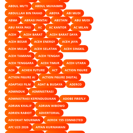
ABDUL MU’TI
ABDUL MUHAIMIN
ABDULLAH BIN FAHAD
ABDYA
ABI MUDI
ABMA
ABRASI PANTAI
ABSTAIN
ABU MUDI
ABU PAYA PASI
AC
AC KANTOR
AC MILAN
ACEH
ACEH BARAT
ACEH BARAT DAYA
ACEH BESAR
ACEH ENERGY
ACEH JAYA
ACEH MULIA
ACEH SELATAN
ACEH SINGKIL
ACEH TAMIANG
ACEH TENGAH
ACEH TENGGARA
ACEH TIMUR
ACEH UTARA
ACH
ACHEH FUTURE
ACT
ACTION FIGURE
ACTION FIGURE AI
ACTION FIGURE DIGITAL
ADAPTASI FILM
ADAT & BUDAYA
ADERCO
ADMINDUK
ADMINISTRASI
ADMINISTRASI KEPENDUDUKAN
ADOBE FIREFLY
ADRIAN KHALIF
ADRIAN WIBOWO
ADRIEN RABIOT
ADVERTORIAL
ADVOKAT NOURMAN
AEROX 155 CONNECTED
AFC U23 2026
AFFAN KURNIAWAN