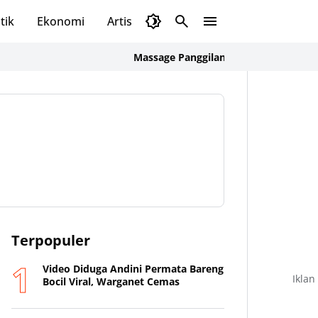
tik
Ekonomi
Artis
Trending
Tekno
Oto
Massage Panggilan untuk Karyawan CBD & Tamu 
Terpopuler
Video Diduga Andini Permata Bareng
Iklan
Bocil Viral, Warganet Cemas