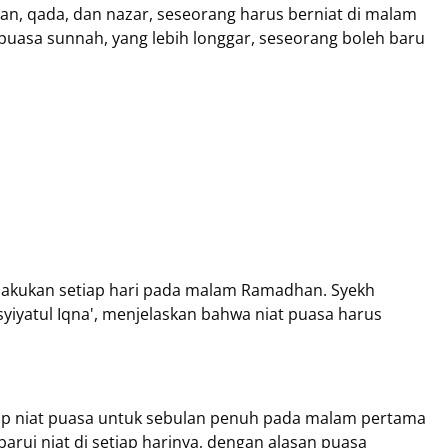
n, qada, dan nazar, seseorang harus berniat di malam
a puasa sunnah, yang lebih longgar, seseorang boleh baru
dilakukan setiap hari pada malam Ramadhan. Syekh
syiyatul Iqna', menjelaskan bahwa niat puasa harus
up niat puasa untuk sebulan penuh pada malam pertama
rui niat di setiap harinya, dengan alasan puasa