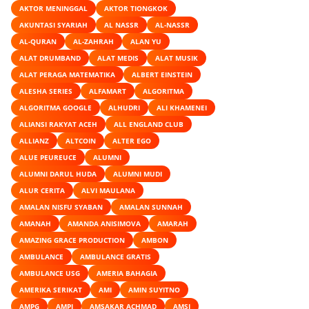
AKTOR MENINGGAL
AKTOR TIONGKOK
AKUNTASI SYARIAH
AL NASSR
AL-NASSR
AL-QURAN
AL-ZAHRAH
ALAN YU
ALAT DRUMBAND
ALAT MEDIS
ALAT MUSIK
ALAT PERAGA MATEMATIKA
ALBERT EINSTEIN
ALESHA SERIES
ALFAMART
ALGORITMA
ALGORITMA GOOGLE
ALHUDRI
ALI KHAMENEI
ALIANSI RAKYAT ACEH
ALL ENGLAND CLUB
ALLIANZ
ALTCOIN
ALTER EGO
ALUE PEUREUCE
ALUMNI
ALUMNI DARUL HUDA
ALUMNI MUDI
ALUR CERITA
ALVI MAULANA
AMALAN NISFU SYABAN
AMALAN SUNNAH
AMANAH
AMANDA ANISIMOVA
AMARAH
AMAZING GRACE PRODUCTION
AMBON
AMBULANCE
AMBULANCE GRATIS
AMBULANCE USG
AMERIA BAHAGIA
AMERIKA SERIKAT
AMI
AMIN SUYITNO
AMPG
AMPI
AMSAKAR ACHMAD
AMSI