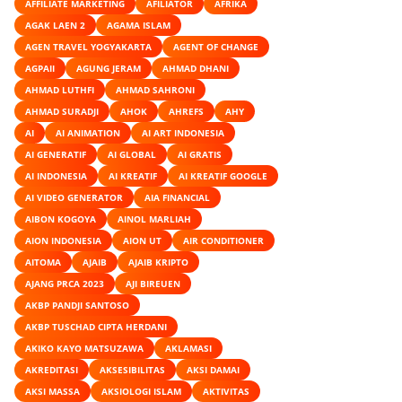
AFFILIATE MARKETING
AFILIATOR
AFRIKA
AGAK LAEN 2
AGAMA ISLAM
AGEN TRAVEL YOGYAKARTA
AGENT OF CHANGE
AGPAII
AGUNG JERAM
AHMAD DHANI
AHMAD LUTHFI
AHMAD SAHRONI
AHMAD SURADJI
AHOK
AHREFS
AHY
AI
AI ANIMATION
AI ART INDONESIA
AI GENERATIF
AI GLOBAL
AI GRATIS
AI INDONESIA
AI KREATIF
AI KREATIF GOOGLE
AI VIDEO GENERATOR
AIA FINANCIAL
AIBON KOGOYA
AINOL MARLIAH
AION INDONESIA
AION UT
AIR CONDITIONER
AITOMA
AJAIB
AJAIB KRIPTO
AJANG PRCA 2023
AJI BIREUEN
AKBP PANDJI SANTOSO
AKBP TUSCHAD CIPTA HERDANI
AKIKO KAYO MATSUZAWA
AKLAMASI
AKREDITASI
AKSESIBILITAS
AKSI DAMAI
AKSI MASSA
AKSIOLOGI ISLAM
AKTIVITAS