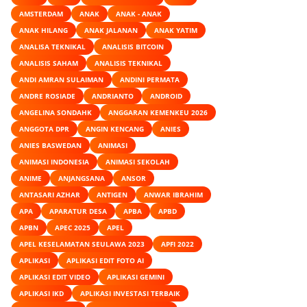
AMSTERDAM
ANAK
ANAK - ANAK
ANAK HILANG
ANAK JALANAN
ANAK YATIM
ANALISA TEKNIKAL
ANALISIS BITCOIN
ANALISIS SAHAM
ANALISIS TEKNIKAL
ANDI AMRAN SULAIMAN
ANDINI PERMATA
ANDRE ROSIADE
ANDRIANTO
ANDROID
ANGELINA SONDAHK
ANGGARAN KEMENKEU 2026
ANGGOTA DPR
ANGIN KENCANG
ANIES
ANIES BASWEDAN
ANIMASI
ANIMASI INDONESIA
ANIMASI SEKOLAH
ANIME
ANJANGSANA
ANSOR
ANTASARI AZHAR
ANTIGEN
ANWAR IBRAHIM
APA
APARATUR DESA
APBA
APBD
APBN
APEC 2025
APEL
APEL KESELAMATAN SEULAWA 2023
APFI 2022
APLIKASI
APLIKASI EDIT FOTO AI
APLIKASI EDIT VIDEO
APLIKASI GEMINI
APLIKASI IKD
APLIKASI INVESTASI TERBAIK