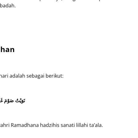
ibadah.
dhan
ari adalah sebagai berikut:
نَوَيْتُ صَوْمَ غَد
hri Ramadhana hadzihis sanati lillahi ta’ala.