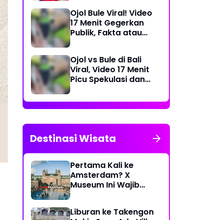
Dea Store
Ojol Bule Viral! Video
17 Menit Gegerkan
Publik, Fakta atau
Rekayasa?
Ojol vs Bule di Bali
Viral, Video 17 Menit
Picu Spekulasi dan
Peringatan Siber
Destinasi Wisata
Pertama Kali ke
Amsterdam? X
Museum Ini Wajib
Masuk Itinerary
Liburan ke Takengon