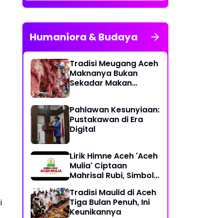
Humaniora & Budaya
Tradisi Meugang Aceh
Maknanya Bukan
Sekadar Makan
Daging
Pahlawan Kesunyiaan:
Pustakawan di Era
Digital
Lirik Himne Aceh 'Aceh
Mulia' Ciptaan
Mahrisal Rubi, Simbol
Keagungan Budaya
Tradisi Maulid di Aceh
dan Perjuangan
Tiga Bulan Penuh, Ini
i
Keunikannya