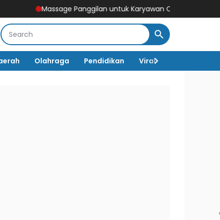
ssage Panggilan untuk Karyawan CBD & Tamu Hotel Sudirman, Sol
aerah
Olahraga
Pendidikan
Viral
Destinasi Wi