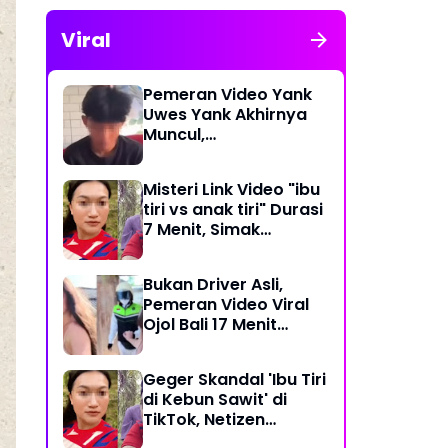
Viral
Pemeran Video Yank
Uwes Yank Akhirnya
Muncul,
Pengakuannya
Langsung Bikin Heboh
Misteri Link Video "ibu
tiri vs anak tiri" Durasi
7 Menit, Simak
Temuan Terbarunya
Bukan Driver Asli,
Pemeran Video Viral
Ojol Bali 17 Menit
Ternyata WNA Italia
Geger Skandal 'Ibu Tiri
di Kebun Sawit' di
TikTok, Netizen
Kaitkan dengan Kasus