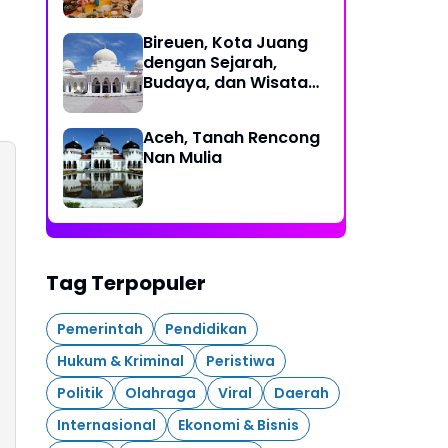
Bireuen, Kota Juang
dengan Sejarah,
Budaya, dan Wisata
Eksotis
Aceh, Tanah Rencong
Nan Mulia
Tag Terpopuler
Pemerintah
Pendidikan
Hukum & Kriminal
Peristiwa
Politik
Olahraga
Viral
Daerah
Internasional
Ekonomi & Bisnis