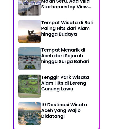
Makin Seru, Ada Villa
Starhomestay View
Danau Lut Tawar
Tempat Wisata di Bali
Paling Hits dari Alam
hingga Budaya
Tempat Menarik di
Aceh dari Sejarah
hingga Surga Bahari
Tenggir Park Wisata
Alam Hits di Lereng
Gunung Lawu
10 Destinasi Wisata
Aceh yang Wajib
Didatangi