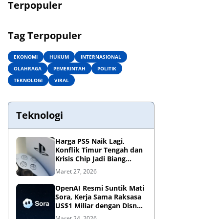
Terpopuler
Tag Terpopuler
EKONOMI
HUKUM
INTERNASIONAL
OLAHRAGA
PEMERINTAH
POLITIK
TEKNOLOGI
VIRAL
Teknologi
Harga PS5 Naik Lagi,
Konflik Timur Tengah dan
Krisis Chip Jadi Biang
Kerok?
Maret 27, 2026
OpenAI Resmi Suntik Mati
Sora, Kerja Sama Raksasa
US$1 Miliar dengan Disney
Kandas
Maret 24, 2026