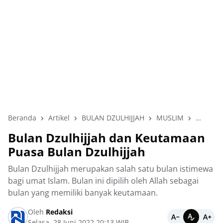
Beranda
Artikel
BULAN DZULHIJJAH
MUSLIM
PUASA D
Bulan Dzulhijjah dan Keutamaan
Puasa Bulan Dzulhijjah
Bulan Dzulhijjah merupakan salah satu bulan istimewa
bagi umat Islam. Bulan ini dipilih oleh Allah sebagai
bulan yang memiliki banyak keutamaan.
Oleh
Redaksi
Selasa, 28 Juni 2022 20:13 WIB