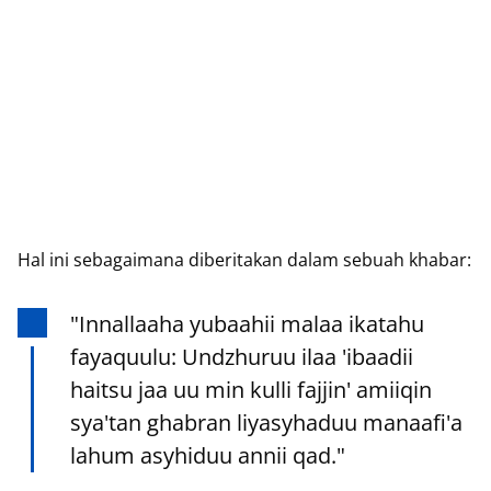
Hal ini sebagaimana diberitakan dalam sebuah khabar:
"Innallaaha yubaahii malaa ikatahu
fayaquulu: Undzhuruu ilaa 'ibaadii
haitsu jaa uu min kulli fajjin' amiiqin
sya'tan ghabran liyasyhaduu manaafi'a
lahum asyhiduu annii qad."