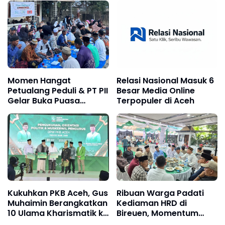
Momen Hangat
Relasi Nasional Masuk 6
Petualang Peduli & PT PII
Besar Media Online
Gelar Buka Puasa
Terpopuler di Aceh
Bersama Penyintas
Banjir
Kukuhkan PKB Aceh, Gus
Ribuan Warga Padati
Muhaimin Berangkatkan
Kediaman HRD di
10 Ulama Kharismatik ke
Bireuen, Momentum
Tanah Suci
Pererat Silaturahmi