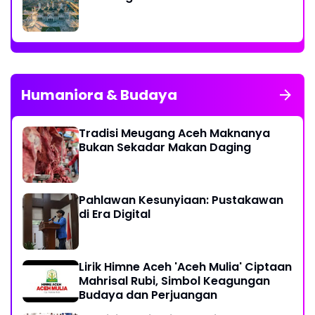
Humaniora & Budaya
Tradisi Meugang Aceh Maknanya
Bukan Sekadar Makan Daging
Pahlawan Kesunyiaan: Pustakawan
di Era Digital
Lirik Himne Aceh 'Aceh Mulia' Ciptaan
Mahrisal Rubi, Simbol Keagungan
Budaya dan Perjuangan