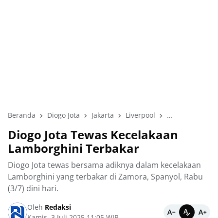
Beranda
Diogo Jota
Jakarta
Liverpool
Olahraga
Po
Diogo Jota Tewas Kecelakaan
Lamborghini Terbakar
Diogo Jota tewas bersama adiknya dalam kecelakaan
Lamborghini yang terbakar di Zamora, Spanyol, Rabu
(3/7) dini hari.
Oleh
Redaksi
Kamis, 3 Juli 2025 11:05 WIB