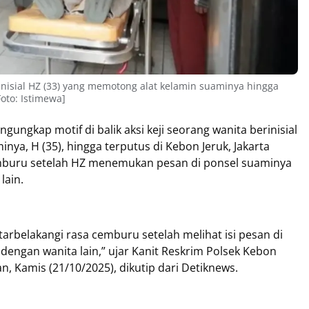
erinisial HZ (33) yang memotong alat kelamin suaminya hingga
Foto: Istimewa]
gungkap motif di balik aksi keji seorang wanita berinisial
ya, H (35), hingga terputus di Kebon Jeruk, Jakarta
cemburu setelah HZ menemukan pesan di ponsel suaminya
lain.
tarbelakangi rasa cemburu setelah melihat isi pesan di
engan wanita lain,” ujar Kanit Reskrim Polsek Kebon
, Kamis (21/10/2025), dikutip dari Detiknews.