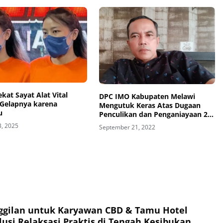
kat Sayat Alat Vital
DPC IMO Kabupaten Melawi
 Gelapnya karena
Mengutuk Keras Atas Dugaan
u
Penculikan dan Penganiayaan 2
Orang Wartawan Karawang
3, 2025
September 21, 2022
ggilan untuk Karyawan CBD & Tamu Hotel
lusi Relaksasi Praktis di Tengah Kesibukan