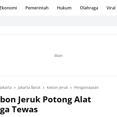
Ekonomi
Pemerintah
Hukum
Olahraga
Viral
Iklan
Jakarta
Jakarta Barat
Kebon Jeruk
Penganiayaan
ebon Jeruk Potong Alat
gga Tewas