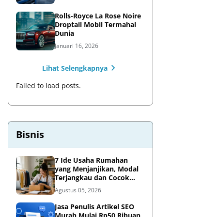
Rolls-Royce La Rose Noire
Droptail Mobil Termahal
Dunia
Januari 16, 2026
Lihat Selengkapnya
Failed to load posts.
Bisnis
7 Ide Usaha Rumahan
yang Menjanjikan, Modal
Terjangkau dan Cocok
untuk Pemula
Agustus 05, 2026
Jasa Penulis Artikel SEO
Murah Mulai Rp50 Ribuan,