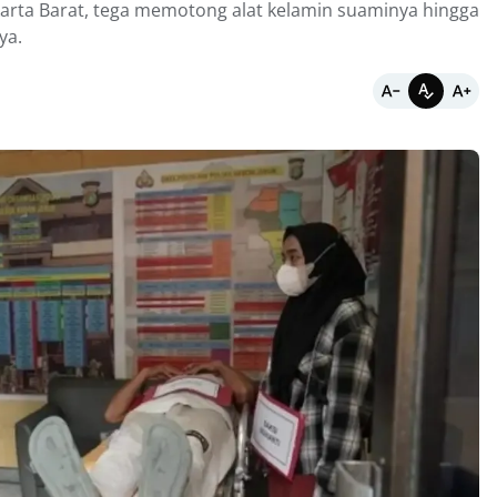
akarta Barat, tega memotong alat kelamin suaminya hingga
ya.