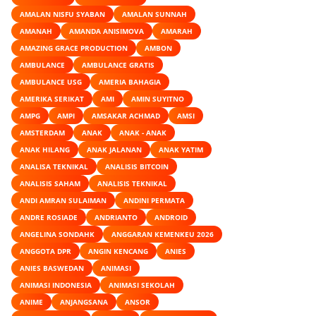
AMALAN NISFU SYABAN
AMALAN SUNNAH
AMANAH
AMANDA ANISIMOVA
AMARAH
AMAZING GRACE PRODUCTION
AMBON
AMBULANCE
AMBULANCE GRATIS
AMBULANCE USG
AMERIA BAHAGIA
AMERIKA SERIKAT
AMI
AMIN SUYITNO
AMPG
AMPI
AMSAKAR ACHMAD
AMSI
AMSTERDAM
ANAK
ANAK - ANAK
ANAK HILANG
ANAK JALANAN
ANAK YATIM
ANALISA TEKNIKAL
ANALISIS BITCOIN
ANALISIS SAHAM
ANALISIS TEKNIKAL
ANDI AMRAN SULAIMAN
ANDINI PERMATA
ANDRE ROSIADE
ANDRIANTO
ANDROID
ANGELINA SONDAHK
ANGGARAN KEMENKEU 2026
ANGGOTA DPR
ANGIN KENCANG
ANIES
ANIES BASWEDAN
ANIMASI
ANIMASI INDONESIA
ANIMASI SEKOLAH
ANIME
ANJANGSANA
ANSOR