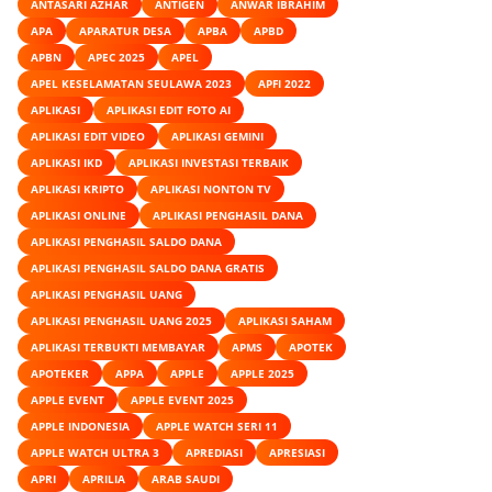
ANTASARI AZHAR
ANTIGEN
ANWAR IBRAHIM
APA
APARATUR DESA
APBA
APBD
APBN
APEC 2025
APEL
APEL KESELAMATAN SEULAWA 2023
APFI 2022
APLIKASI
APLIKASI EDIT FOTO AI
APLIKASI EDIT VIDEO
APLIKASI GEMINI
APLIKASI IKD
APLIKASI INVESTASI TERBAIK
APLIKASI KRIPTO
APLIKASI NONTON TV
APLIKASI ONLINE
APLIKASI PENGHASIL DANA
APLIKASI PENGHASIL SALDO DANA
APLIKASI PENGHASIL SALDO DANA GRATIS
APLIKASI PENGHASIL UANG
APLIKASI PENGHASIL UANG 2025
APLIKASI SAHAM
APLIKASI TERBUKTI MEMBAYAR
APMS
APOTEK
APOTEKER
APPA
APPLE
APPLE 2025
APPLE EVENT
APPLE EVENT 2025
APPLE INDONESIA
APPLE WATCH SERI 11
APPLE WATCH ULTRA 3
APREDIASI
APRESIASI
APRI
APRILIA
ARAB SAUDI