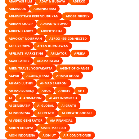
ADAPTASI FILM
ADAT & BUDAYA
ADERCO
ADMINDUK
ADMINISTRASI
ADMINISTRASI KEPENDUDUKAN
ADOBE FIREFLY
ADRIAN KHALIF
ADRIAN WIBOWO
ADRIEN RABIOT
ADVERTORIAL
ADVOKAT NOURMAN
AEROX 155 CONNECTED
AFC U23 2026
AFFAN KURNIAWAN
AFFILIATE MARKETING
AFILIATOR
AFRIKA
AGAK LAEN 2
AGAMA ISLAM
AGEN TRAVEL YOGYAKARTA
AGENT OF CHANGE
AGPAII
AGUNG JERAM
AHMAD DHANI
AHMAD LUTHFI
AHMAD SAHRONI
AHMAD SURADJI
AHOK
AHREFS
AHY
AI
AI ANIMATION
AI ART INDONESIA
AI GENERATIF
AI GLOBAL
AI GRATIS
AI INDONESIA
AI KREATIF
AI KREATIF GOOGLE
AI VIDEO GENERATOR
AIA FINANCIAL
AIBON KOGOYA
AINOL MARLIAH
AION INDONESIA
AION UT
AIR CONDITIONER