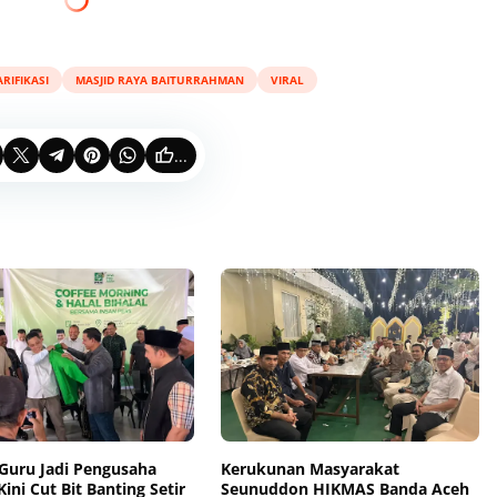
RIFIKASI
MASJID RAYA BAITURRAHMAN
VIRAL
...
Guru Jadi Pengusaha
Kerukunan Masyarakat
Kini Cut Bit Banting Setir
Seunuddon HIKMAS Banda Aceh