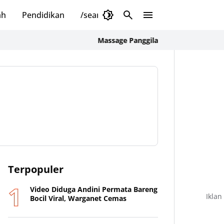
ah
Pendidikan
/search/label/Internasional
Massage Panggilan untuk Karyawan CBD & Tamu H
Terpopuler
Video Diduga Andini Permata Bareng
Iklan
Bocil Viral, Warganet Cemas