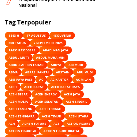
Nasional
Tag Terpopuler
1443 H
17 AGUSTUS
1SOUVENIR
500 TAHUN
7 SEPTEMBER 2025
AARON RODGERS
ABADI NAN JAYA
ABDUL MU’TI
ABDUL MUHAIMIN
ABDULLAH BIN FAHAD
ABDYA
ABI MUDI
ABMA
ABRASI PANTAI
ABSTAIN
ABU MUDI
ABU PAYA PASI
AC
AC KANTOR
AC MILAN
ACEH
ACEH BARAT
ACEH BARAT DAYA
ACEH BESAR
ACEH ENERGY
ACEH JAYA
ACEH MULIA
ACEH SELATAN
ACEH SINGKIL
ACEH TAMIANG
ACEH TENGAH
ACEH TENGGARA
ACEH TIMUR
ACEH UTARA
ACH
ACHEH FUTURE
ACT
ACTION FIGURE
ACTION FIGURE AI
ACTION FIGURE DIGITAL