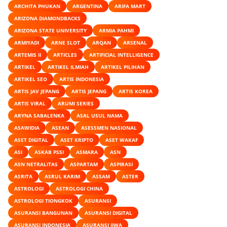
ARCHITA PHUKAN
ARGENTINA
ARIFA MART
ARIZONA DIAMONDBACKS
ARIZONA STATE UNIVERSITY
ARMIA PAHMI
ARMIYADI
ARNE SLOT
ARQAN
ARSENAL
ARTEMIS II
ARTICLES
ARTIFICIAL INTELLIGENCE
ARTIKEL
ARTIKEL ILMIAH
ARTIKEL PILIHAN
ARTIKEL SEO
ARTIS INDONESIA
ARTIS JAV JEPANG
ARTIS JEPANG
ARTIS KOREA
ARTIS VIRAL
ARUMI SERIES
ARYNA SABALENKA
ASAL USUL NAMA
ASAWIDIA
ASEAN
ASESSMEN NASIONAL
ASET DIGITAL
ASET KRIPTO
ASET WAKAF
ASI
ASKAB PSSI
ASMARA
ASN
ASN NETRALITAS
ASPARTAM
ASPIRASI
ASRITA
ASRUL KARIM
ASSAM
ASTER
ASTROLOGI
ASTROLOGI CHINA
ASTROLOGI TIONGKOK
ASURANSI
ASURANSI BANGUNAN
ASURANSI DIGITAL
ASURANSI INDONESIA
ASURANSI JIWA