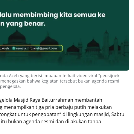
da Aceh yang berisi imbauan terkait video viral “peusijuek
a menegaskan bahwa kegiatan tersebut bukan agenda resmi
pengelola.
elola Masjid Raya Baiturrahman membantah
ng menampilkan tiga pria berbaju putih melakukan
 tongkat untuk pengobatan” di lingkungan masjid, Sabtu
 itu bukan agenda resmi dan dilakukan tanpa