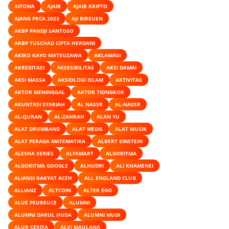
AITOMA
AJAIB
AJAIB KRIPTO
AJANG PRCA 2023
AJI BIREUEN
AKBP PANDJI SANTOSO
AKBP TUSCHAD CIPTA HERDANI
AKIKO KAYO MATSUZAWA
AKLAMASI
AKREDITASI
AKSESIBILITAS
AKSI DAMAI
AKSI MASSA
AKSIOLOGI ISLAM
AKTIVITAS
AKTOR MENINGGAL
AKTOR TIONGKOK
AKUNTASI SYARIAH
AL NASSR
AL-NASSR
AL-QURAN
AL-ZAHRAH
ALAN YU
ALAT DRUMBAND
ALAT MEDIS
ALAT MUSIK
ALAT PERAGA MATEMATIKA
ALBERT EINSTEIN
ALESHA SERIES
ALFAMART
ALGORITMA
ALGORITMA GOOGLE
ALHUDRI
ALI KHAMENEI
ALIANSI RAKYAT ACEH
ALL ENGLAND CLUB
ALLIANZ
ALTCOIN
ALTER EGO
ALUE PEUREUCE
ALUMNI
ALUMNI DARUL HUDA
ALUMNI MUDI
ALUR CERITA
ALVI MAULANA