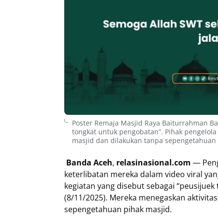
Poster Remaja Masjid Raya Baiturrahman Ban
tongkat untuk pengobatan”. Pihak pengelol
masjid dan dilakukan tanpa sepengetahuan 
Banda Aceh
,
relasinasional.com
— Peng
keterlibatan mereka dalam video viral ya
kegiatan yang disebut sebagai “peusijuek
(8/11/2025). Mereka menegaskan aktivitas
sepengetahuan pihak masjid.