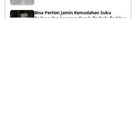
Bina Pertiwi Jamin Kemudahan Suku
Cadang dan Layanan Servis Berkala Traktor
Kubota
Juli 31, 2026
Persiapan Lifestyle Sebelum Umroh bagi
Lansia agar Tetap Sehat
Juli 21, 2026
Lihat Selengkapnya
Failed to load posts.
Satu Kilk, Seribu Wawasan