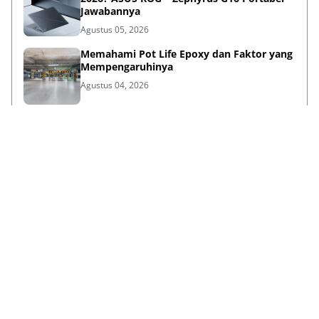
Jawabannya
Agustus 05, 2026
Memahami Pot Life Epoxy dan Faktor yang
Mempengaruhinya
Agustus 04, 2026
Bina Pertiwi Jamin Kemudahan Suku
Cadang dan Layanan Servis Berkala Traktor
Kubota
Juli 31, 2026
Persiapan Lifestyle Sebelum Umroh bagi
Lansia agar Tetap Sehat
Juli 21, 2026
Lihat Selengkapnya
Failed to load posts.