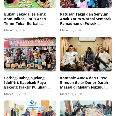
Bukan Sekadar Jejaring
Ratusan Takjil dan Senyum
Komunikasi, RAPI Aceh
Anak Yatim Warnai Semarak
Timur Tebar Berkah
Ramadhan di Polsek
Ramadhan Bersama Anak
Seunuddon
Maret 09, 2026
Maret 08, 2026
Yatim
Berbagi Bahagia Jelang
Kompak! ABMA dan GPPM
Idulfitri, Kapolsek Paya
Bireuen Gelar Donor Darah
Bakong Traktir Puluhan
Massal di Malam Nuzulul
Anak Yatim Baju Lebaran
Qur’an
Maret 08, 2026
Maret 07, 2026