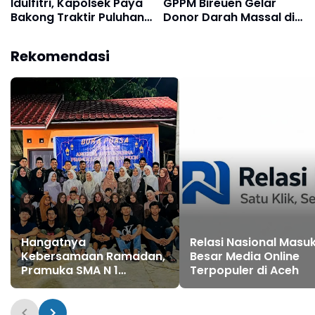
Idulfitri, Kapolsek Paya
GPPM Bireuen Gelar
Bakong Traktir Puluhan
Donor Darah Massal di
Anak Yatim Baju
Malam Nuzulul Qur’an
Lebaran
Rekomendasi
Hangatnya
Relasi Nasional Masuk
Kebersamaan Ramadan,
Besar Media Online
Pramuka SMA N 1
Terpopuler di Aceh
Seunuddon Gelar Buka
Puasa Bersama