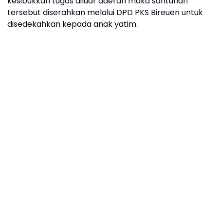
kesibukkan tugas diluar daerah maka santunan
tersebut diserahkan melalui DPD PKS Bireuen untuk
disedekahkan kepada anak yatim.