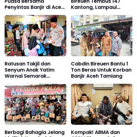
Puasa Bersama
Bireuen Tembus 147
Penyintas Banjir di Aceh
Kantong, Lampaui
Tamiang
Target
Ratusan Takjil dan
Cabdin Bireuen Bantu 1
Senyum Anak Yatim
Ton Beras Untuk Korban
Warnai Semarak
Banjir Aceh Tamiang
Ramadhan di Polsek
Seunuddon
Berbagi Bahagia Jelang
Kompak! ABMA dan