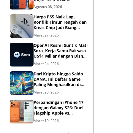
Agustus 08, 2026
Harga PS5 Naik Lagi,
Konflik Timur Tengah dan
Krisis Chip Jadi Biang
Kerok?
Maret 27, 2026
OpenAI Resmi Suntik Mati
Sora, Kerja Sama Raksasa
US$1 Miliar dengan Disney
Kandas
Maret 24, 2026
Dari Kripto hingga Saldo
DANA, Ini Daftar Game
Paling Menghasilkan di
2026
Maret 20, 2026
Perbandingan iPhone 17
dengan Galaxy S26: Duel
Flagship Apple vs
Samsung di Era AI
Maret 10, 2026