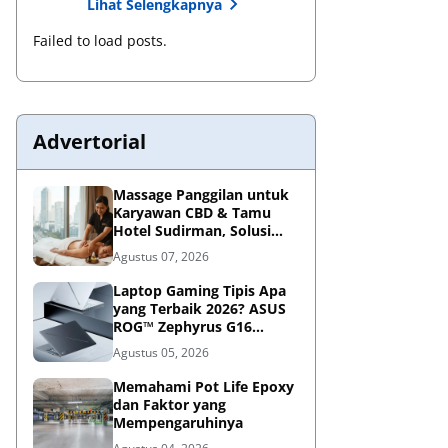
Lihat Selengkapnya
Failed to load posts.
Advertorial
Massage Panggilan untuk
Karyawan CBD & Tamu
Hotel Sudirman, Solusi
Relaksasi Praktis di
Agustus 07, 2026
Tengah Kesibukan
Laptop Gaming Tipis Apa
yang Terbaik 2026? ASUS
ROG™ Zephyrus G16
Portabel Jawabannya
Agustus 05, 2026
Memahami Pot Life Epoxy
dan Faktor yang
Mempengaruhinya