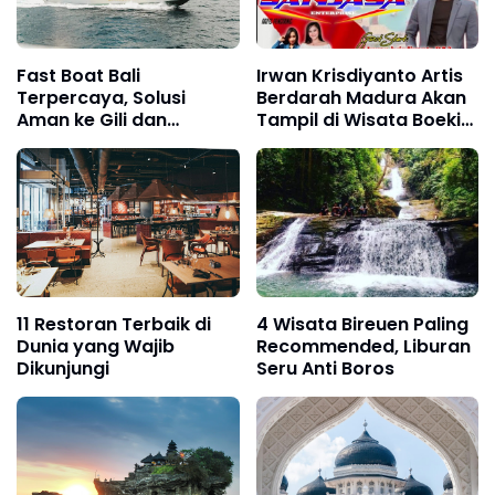
Fast Boat Bali
Irwan Krisdiyanto Artis
Terpercaya, Solusi
Berdarah Madura Akan
Aman ke Gili dan
Tampil di Wisata Boekit
Lombok
Tawap Lengleng, Catat
Tanggalnya !
11 Restoran Terbaik di
4 Wisata Bireuen Paling
Dunia yang Wajib
Recommended, Liburan
Dikunjungi
Seru Anti Boros