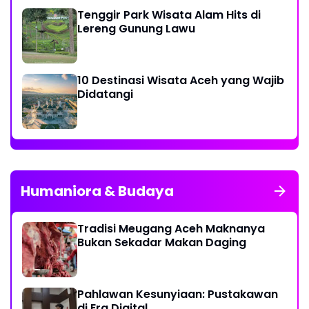
Tenggir Park Wisata Alam Hits di
Lereng Gunung Lawu
10 Destinasi Wisata Aceh yang Wajib
Didatangi
Humaniora & Budaya
Tradisi Meugang Aceh Maknanya
Bukan Sekadar Makan Daging
Pahlawan Kesunyiaan: Pustakawan
di Era Digital