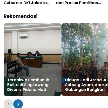
Gubernur DKI Jakarta
dan Proses Pemilihan
untuk Maju Pilpres 2024
Presiden di Indonesia
Rekomendasi
Terdakwa Pembunuh
Diduga Jadi Arena Ju
Balita di Singkawang
Sabung Ayam, Apara
Divonis Pidana Mati
Gabungan Bongkar
Kelang di Desa Rumb