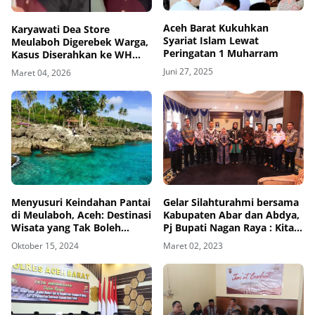
Aceh Barat Kukuhkan
Karyawati Dea Store
Syariat Islam Lewat
Meulaboh Digerebek Warga,
Peringatan 1 Muharram
Kasus Diserahkan ke WH
Aceh Barat
Juni 27, 2025
Maret 04, 2026
Menyusuri Keindahan Pantai
Gelar Silahturahmi bersama
di Meulaboh, Aceh: Destinasi
Kabupaten Abar dan Abdya,
Wisata yang Tak Boleh
Pj Bupati Nagan Raya : Kita
Dilewatkan
membahas, mengsubsidikan
Oktober 15, 2024
Maret 02, 2023
Tiket Penerbangan Maskapai
Citilink