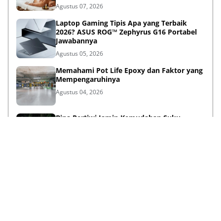
Agustus 07, 2026
Laptop Gaming Tipis Apa yang Terbaik
2026? ASUS ROG™ Zephyrus G16 Portabel
Jawabannya
Agustus 05, 2026
Memahami Pot Life Epoxy dan Faktor yang
Mempengaruhinya
Agustus 04, 2026
Bina Pertiwi Jamin Kemudahan Suku
Cadang dan Layanan Servis Berkala Traktor
Kubota
Juli 31, 2026
Persiapan Lifestyle Sebelum Umroh bagi
Lansia agar Tetap Sehat
Juli 21, 2026
Lihat Selengkapnya