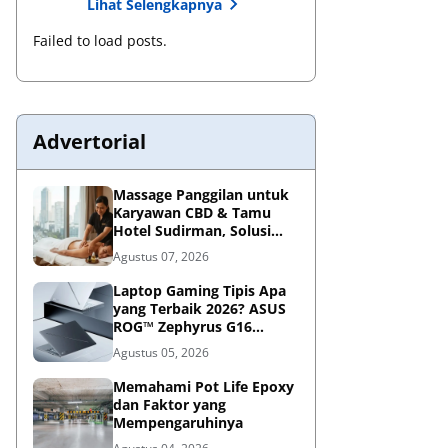
Lihat Selengkapnya
Failed to load posts.
Advertorial
Massage Panggilan untuk
Karyawan CBD & Tamu
Hotel Sudirman, Solusi
Relaksasi Praktis di
Agustus 07, 2026
Tengah Kesibukan
Laptop Gaming Tipis Apa
yang Terbaik 2026? ASUS
ROG™ Zephyrus G16
Portabel Jawabannya
Agustus 05, 2026
Memahami Pot Life Epoxy
dan Faktor yang
Mempengaruhinya