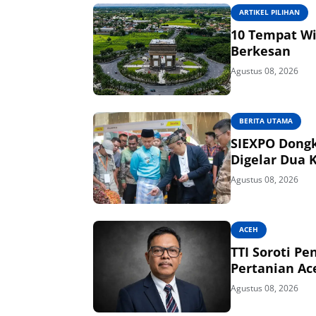
ARTIKEL PILIHAN
10 Tempat Wi
Berkesan
Agustus 08, 2026
BERITA UTAMA
SIEXPO Dongk
Digelar Dua 
Agustus 08, 2026
ACEH
TTI Soroti Pe
Pertanian Ac
Agustus 08, 2026