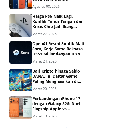
Agustus 08, 2026
Harga PS5 Naik Lagi,
Konflik Timur Tengah dan
Krisis Chip Jadi Biang
Kerok?
Maret 27, 2026
OpenAI Resmi Suntik Mati
Sora, Kerja Sama Raksasa
US$1 Miliar dengan Disney
Kandas
Maret 24, 2026
Dari Kripto hingga Saldo
DANA, Ini Daftar Game
Paling Menghasilkan di
2026
Maret 20, 2026
Perbandingan iPhone 17
dengan Galaxy S26: Duel
Flagship Apple vs
Samsung di Era AI
Maret 10, 2026