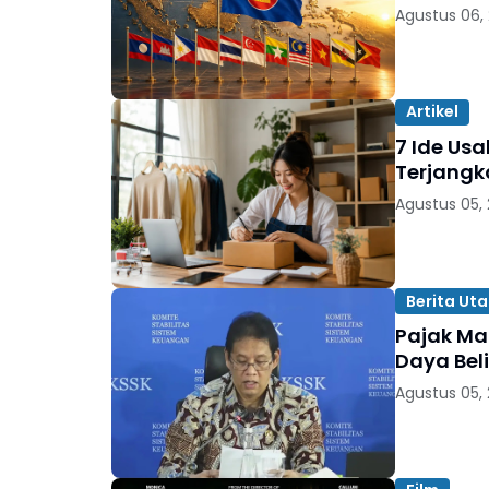
Agustus 06,
Artikel
7 Ide Us
Terjangk
Agustus 05,
Berita Ut
Pajak Ma
Daya Bel
Agustus 05,