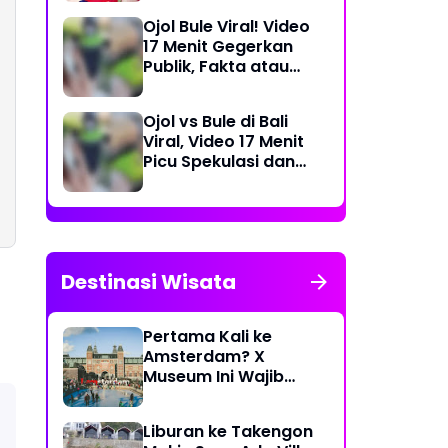
Dea Store
Ojol Bule Viral! Video
17 Menit Gegerkan
Publik, Fakta atau
Rekayasa?
Ojol vs Bule di Bali
Viral, Video 17 Menit
Picu Spekulasi dan
Peringatan Siber
Destinasi Wisata
Pertama Kali ke
Amsterdam? X
Museum Ini Wajib
Masuk Itinerary
Liburan ke Takengon