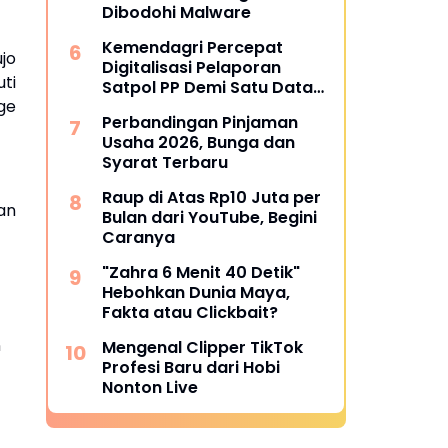
Dibodohi Malware
Kemendagri Percepat
jo
Digitalisasi Pelaporan
ti
Satpol PP Demi Satu Data
ge
Nasional
Perbandingan Pinjaman
Usaha 2026, Bunga dan
Syarat Terbaru
Raup di Atas Rp10 Juta per
an
Bulan dari YouTube, Begini
Caranya
"Zahra 6 Menit 40 Detik"
Hebohkan Dunia Maya,
Fakta atau Clickbait?
n
Mengenal Clipper TikTok
Profesi Baru dari Hobi
-
Nonton Live