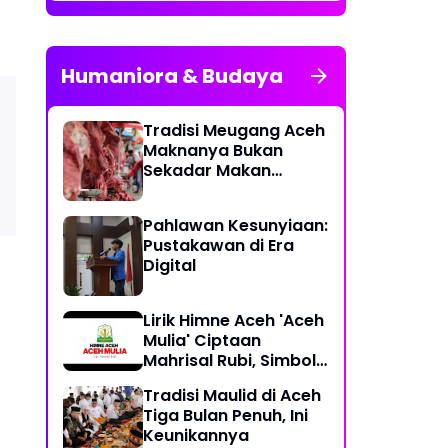
Humaniora & Budaya
Tradisi Meugang Aceh
Maknanya Bukan
Sekadar Makan
Daging
Pahlawan Kesunyiaan:
Pustakawan di Era
Digital
Lirik Himne Aceh 'Aceh
Mulia' Ciptaan
Mahrisal Rubi, Simbol
Keagungan Budaya
Tradisi Maulid di Aceh
dan Perjuangan
Tiga Bulan Penuh, Ini
Keunikannya