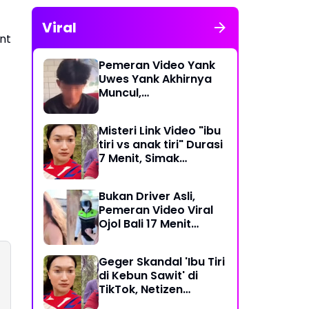
Viral
nt
Pemeran Video Yank
Uwes Yank Akhirnya
Muncul,
Pengakuannya
Langsung Bikin Heboh
Misteri Link Video "ibu
tiri vs anak tiri" Durasi
7 Menit, Simak
Temuan Terbarunya
Bukan Driver Asli,
Pemeran Video Viral
Ojol Bali 17 Menit
Ternyata WNA Italia
Geger Skandal 'Ibu Tiri
di Kebun Sawit' di
TikTok, Netizen
Kaitkan dengan Kasus