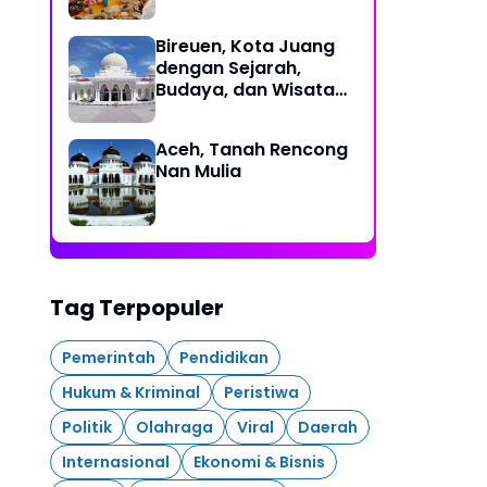
Bireuen, Kota Juang
dengan Sejarah,
Budaya, dan Wisata
Eksotis
Aceh, Tanah Rencong
Nan Mulia
Tag Terpopuler
Pemerintah
Pendidikan
Hukum & Kriminal
Peristiwa
Politik
Olahraga
Viral
Daerah
Internasional
Ekonomi & Bisnis