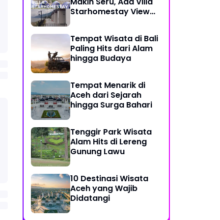
Makin Seru, Ada Villa
Starhomestay View
Danau Lut Tawar
Tempat Wisata di Bali
Paling Hits dari Alam
hingga Budaya
Tempat Menarik di
Aceh dari Sejarah
hingga Surga Bahari
Tenggir Park Wisata
Alam Hits di Lereng
Gunung Lawu
10 Destinasi Wisata
Aceh yang Wajib
Didatangi