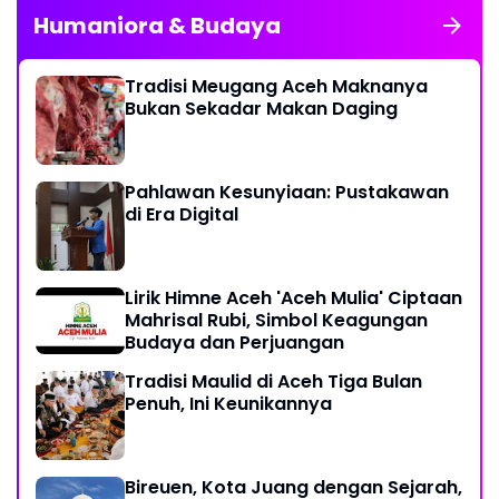
Humaniora & Budaya
Tradisi Meugang Aceh Maknanya
Bukan Sekadar Makan Daging
Pahlawan Kesunyiaan: Pustakawan
di Era Digital
Lirik Himne Aceh 'Aceh Mulia' Ciptaan
Mahrisal Rubi, Simbol Keagungan
Budaya dan Perjuangan
Tradisi Maulid di Aceh Tiga Bulan
Penuh, Ini Keunikannya
Bireuen, Kota Juang dengan Sejarah,