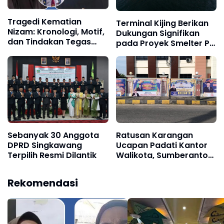
Tragedi Kematian
Terminal Kijing Berikan
Nizam: Kronologi, Motif,
Dukungan Signifikan
dan Tindakan Tegas
pada Proyek Smelter PT
Pihak Berwenang
BAI
Sebanyak 30 Anggota
Ratusan Karangan
DPRD Singkawang
Ucapan Padati Kantor
Terpilih Resmi Dilantik
Walikota, Sumberanto
Tjitra Fraksi Nasdem
Terbanyak
Rekomendasi