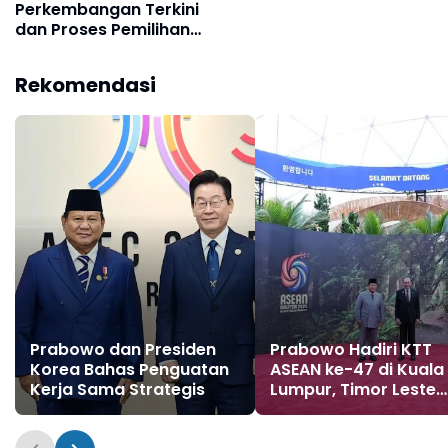
Perkembangan Terkini
dan Proses Pemilihan
Presiden di Indonesia
Rekomendasi
Prabowo dan Presiden
Prabowo Hadiri KTT
Korea Bahas Penguatan
ASEAN ke-47 di Kuala
Kerja Sama Strategis
Lumpur, Timor Leste
Resmi Jadi Anggota k