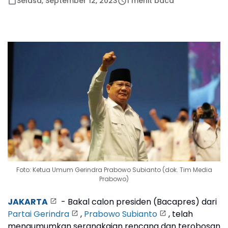
Selasa, September 12, 2023
1 menit baca
Foto: Ketua Umum Gerindra Prabowo Subianto (dok. Tim Media
Prabowo)
JAKARTA
- Bakal calon presiden (Bacapres) dari
Partai Gerindra
,
Prabowo Subianto
, telah
mengumumkan serangkaian rencana dan terobosan