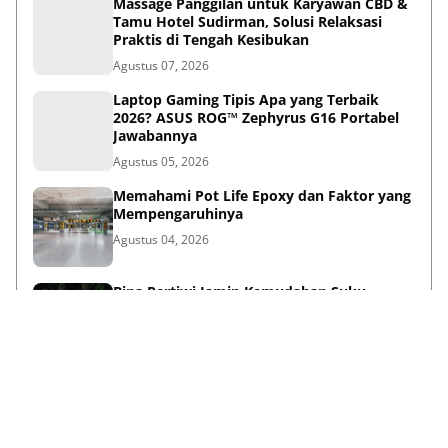
Massage Panggilan untuk Karyawan CBD &
Tamu Hotel Sudirman, Solusi Relaksasi
Praktis di Tengah Kesibukan
Agustus 07, 2026
Laptop Gaming Tipis Apa yang Terbaik
2026? ASUS ROG™ Zephyrus G16 Portabel
Jawabannya
Agustus 05, 2026
Memahami Pot Life Epoxy dan Faktor yang
Mempengaruhinya
Agustus 04, 2026
Bina Pertiwi Jamin Kemudahan Suku
Cadang dan Layanan Servis Berkala Traktor
Kubota
Juli 31, 2026
Persiapan Lifestyle Sebelum Umroh bagi
Lansia agar Tetap Sehat
Juli 21, 2026