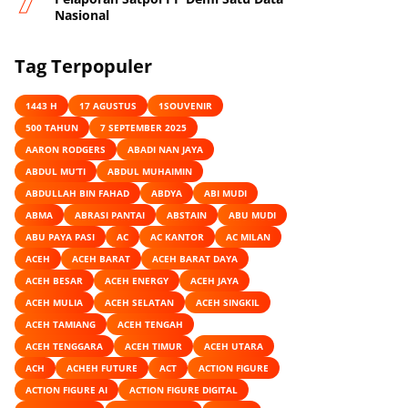
Nasional
Tag Terpopuler
1443 H
17 AGUSTUS
1SOUVENIR
500 TAHUN
7 SEPTEMBER 2025
AARON RODGERS
ABADI NAN JAYA
ABDUL MU’TI
ABDUL MUHAIMIN
ABDULLAH BIN FAHAD
ABDYA
ABI MUDI
ABMA
ABRASI PANTAI
ABSTAIN
ABU MUDI
ABU PAYA PASI
AC
AC KANTOR
AC MILAN
ACEH
ACEH BARAT
ACEH BARAT DAYA
ACEH BESAR
ACEH ENERGY
ACEH JAYA
ACEH MULIA
ACEH SELATAN
ACEH SINGKIL
ACEH TAMIANG
ACEH TENGAH
ACEH TENGGARA
ACEH TIMUR
ACEH UTARA
ACH
ACHEH FUTURE
ACT
ACTION FIGURE
ACTION FIGURE AI
ACTION FIGURE DIGITAL