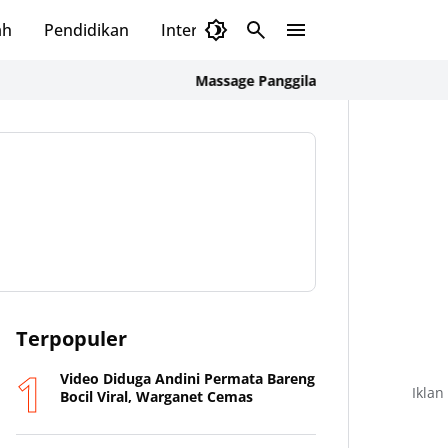
ah
Pendidikan
Internasional
Massage Panggilan untuk Karyawan CBD & Tam
Terpopuler
Video Diduga Andini Permata Bareng
Iklan
Bocil Viral, Warganet Cemas