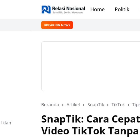
Home
Politik
BREAKING NEWS
Beranda
Artikel
SnapTik
TikTok
Tip
SnapTik: Cara Cep
Iklan
Video TikTok Tanp