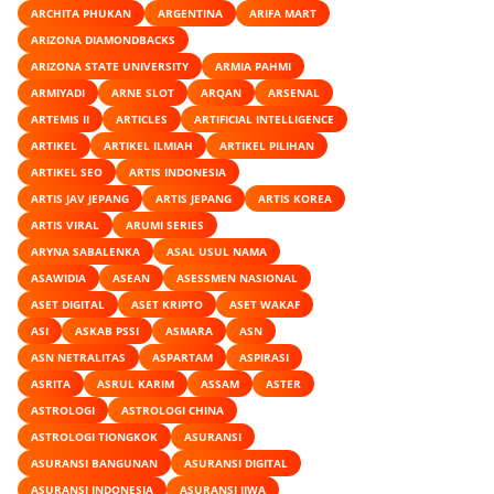
ARCHITA PHUKAN
ARGENTINA
ARIFA MART
ARIZONA DIAMONDBACKS
ARIZONA STATE UNIVERSITY
ARMIA PAHMI
ARMIYADI
ARNE SLOT
ARQAN
ARSENAL
ARTEMIS II
ARTICLES
ARTIFICIAL INTELLIGENCE
ARTIKEL
ARTIKEL ILMIAH
ARTIKEL PILIHAN
ARTIKEL SEO
ARTIS INDONESIA
ARTIS JAV JEPANG
ARTIS JEPANG
ARTIS KOREA
ARTIS VIRAL
ARUMI SERIES
ARYNA SABALENKA
ASAL USUL NAMA
ASAWIDIA
ASEAN
ASESSMEN NASIONAL
ASET DIGITAL
ASET KRIPTO
ASET WAKAF
ASI
ASKAB PSSI
ASMARA
ASN
ASN NETRALITAS
ASPARTAM
ASPIRASI
ASRITA
ASRUL KARIM
ASSAM
ASTER
ASTROLOGI
ASTROLOGI CHINA
ASTROLOGI TIONGKOK
ASURANSI
ASURANSI BANGUNAN
ASURANSI DIGITAL
ASURANSI INDONESIA
ASURANSI JIWA