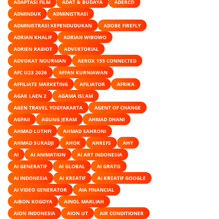
ADAPTASI FILM
ADAT & BUDAYA
ADERCO
ADMINDUK
ADMINISTRASI
ADMINISTRASI KEPENDUDUKAN
ADOBE FIREFLY
ADRIAN KHALIF
ADRIAN WIBOWO
ADRIEN RABIOT
ADVERTORIAL
ADVOKAT NOURMAN
AEROX 155 CONNECTED
AFC U23 2026
AFFAN KURNIAWAN
AFFILIATE MARKETING
AFILIATOR
AFRIKA
AGAK LAEN 2
AGAMA ISLAM
AGEN TRAVEL YOGYAKARTA
AGENT OF CHANGE
AGPAII
AGUNG JERAM
AHMAD DHANI
AHMAD LUTHFI
AHMAD SAHRONI
AHMAD SURADJI
AHOK
AHREFS
AHY
AI
AI ANIMATION
AI ART INDONESIA
AI GENERATIF
AI GLOBAL
AI GRATIS
AI INDONESIA
AI KREATIF
AI KREATIF GOOGLE
AI VIDEO GENERATOR
AIA FINANCIAL
AIBON KOGOYA
AINOL MARLIAH
AION INDONESIA
AION UT
AIR CONDITIONER