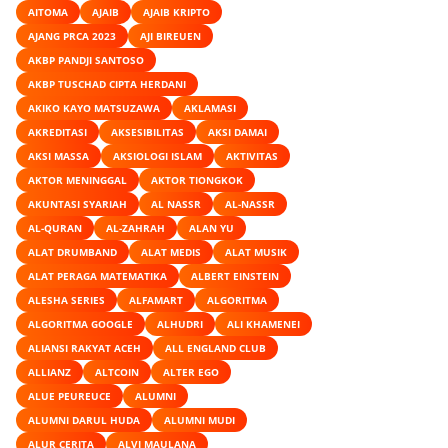
AITOMA
AJAIB
AJAIB KRIPTO
AJANG PRCA 2023
AJI BIREUEN
AKBP PANDJI SANTOSO
AKBP TUSCHAD CIPTA HERDANI
AKIKO KAYO MATSUZAWA
AKLAMASI
AKREDITASI
AKSESIBILITAS
AKSI DAMAI
AKSI MASSA
AKSIOLOGI ISLAM
AKTIVITAS
AKTOR MENINGGAL
AKTOR TIONGKOK
AKUNTASI SYARIAH
AL NASSR
AL-NASSR
AL-QURAN
AL-ZAHRAH
ALAN YU
ALAT DRUMBAND
ALAT MEDIS
ALAT MUSIK
ALAT PERAGA MATEMATIKA
ALBERT EINSTEIN
ALESHA SERIES
ALFAMART
ALGORITMA
ALGORITMA GOOGLE
ALHUDRI
ALI KHAMENEI
ALIANSI RAKYAT ACEH
ALL ENGLAND CLUB
ALLIANZ
ALTCOIN
ALTER EGO
ALUE PEUREUCE
ALUMNI
ALUMNI DARUL HUDA
ALUMNI MUDI
ALUR CERITA
ALVI MAULANA