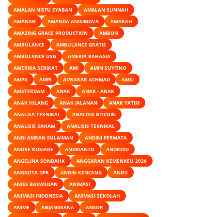
AMALAN NISFU SYABAN
AMALAN SUNNAH
AMANAH
AMANDA ANISIMOVA
AMARAH
AMAZING GRACE PRODUCTION
AMBON
AMBULANCE
AMBULANCE GRATIS
AMBULANCE USG
AMERIA BAHAGIA
AMERIKA SERIKAT
AMI
AMIN SUYITNO
AMPG
AMPI
AMSAKAR ACHMAD
AMSI
AMSTERDAM
ANAK
ANAK - ANAK
ANAK HILANG
ANAK JALANAN
ANAK YATIM
ANALISA TEKNIKAL
ANALISIS BITCOIN
ANALISIS SAHAM
ANALISIS TEKNIKAL
ANDI AMRAN SULAIMAN
ANDINI PERMATA
ANDRE ROSIADE
ANDRIANTO
ANDROID
ANGELINA SONDAHK
ANGGARAN KEMENKEU 2026
ANGGOTA DPR
ANGIN KENCANG
ANIES
ANIES BASWEDAN
ANIMASI
ANIMASI INDONESIA
ANIMASI SEKOLAH
ANIME
ANJANGSANA
ANSOR