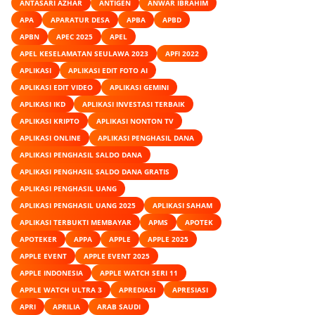
ANTASARI AZHAR
ANTIGEN
ANWAR IBRAHIM
APA
APARATUR DESA
APBA
APBD
APBN
APEC 2025
APEL
APEL KESELAMATAN SEULAWA 2023
APFI 2022
APLIKASI
APLIKASI EDIT FOTO AI
APLIKASI EDIT VIDEO
APLIKASI GEMINI
APLIKASI IKD
APLIKASI INVESTASI TERBAIK
APLIKASI KRIPTO
APLIKASI NONTON TV
APLIKASI ONLINE
APLIKASI PENGHASIL DANA
APLIKASI PENGHASIL SALDO DANA
APLIKASI PENGHASIL SALDO DANA GRATIS
APLIKASI PENGHASIL UANG
APLIKASI PENGHASIL UANG 2025
APLIKASI SAHAM
APLIKASI TERBUKTI MEMBAYAR
APMS
APOTEK
APOTEKER
APPA
APPLE
APPLE 2025
APPLE EVENT
APPLE EVENT 2025
APPLE INDONESIA
APPLE WATCH SERI 11
APPLE WATCH ULTRA 3
APREDIASI
APRESIASI
APRI
APRILIA
ARAB SAUDI