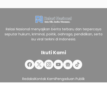
Relasi Nasional menyajikan berita terbaru dan terpercaya
seputar hukum, kriminal, politik, olahraga, pendidikan, serta
isu viral terkini di Indonesia.
Ikuti Kami
Redaksi
Kontak Kami
Pengaduan Publik
Pedoman Pemberitaan Media Siber
Pasang Iklan
Jasa Backlink
Content Placement
Karir
Undang Kami
Privacy Policy
Terms and Conditions
Disclaimer
Sitemap