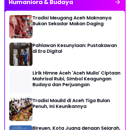
Humaniora & Budaya
Tradisi Meugang Aceh Maknanya
Bukan Sekadar Makan Daging
Pahlawan Kesunyiaan: Pustakawan
di Era Digital
Lirik Himne Aceh 'Aceh Mulia' Ciptaan
Mahrisal Rubi, Simbol Keagungan
Budaya dan Perjuangan
Tradisi Maulid di Aceh Tiga Bulan
Penuh, Ini Keunikannya
Bireuen, Kota Juang dengan Sejarah,