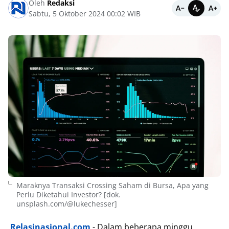
Oleh
Redaksi
Sabtu, 5 Oktober 2024 00:02 WIB
Maraknya Transaksi Crossing Saham di Bursa, Apa yang
Perlu Diketahui Investor? [dok.
unsplash.com/@lukechesser]
Relasinasional.com
- Dalam beberapa minggu