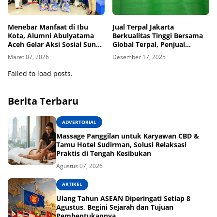
Menebar Manfaat di Ibu
Jual Terpal Jakarta
Kota, Alumni Abulyatama
Berkualitas Tinggi Bersama
Aceh Gelar Aksi Sosial Sunat
Global Terpal, Penjual
Massal
Terpercaya
Maret 07, 2026
Desember 17, 2025
Failed to load posts.
Berita Terbaru
ADVERTORIAL
Massage Panggilan untuk Karyawan CBD &
Tamu Hotel Sudirman, Solusi Relaksasi
Praktis di Tengah Kesibukan
Agustus 07, 2026
ARTIKEL
Ulang Tahun ASEAN Diperingati Setiap 8
Agustus, Begini Sejarah dan Tujuan
Pembentukannya