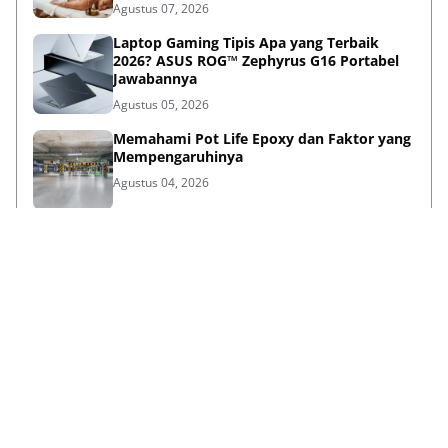
Agustus 07, 2026
Laptop Gaming Tipis Apa yang Terbaik
2026? ASUS ROG™ Zephyrus G16 Portabel
Jawabannya
Agustus 05, 2026
Memahami Pot Life Epoxy dan Faktor yang
Mempengaruhinya
Agustus 04, 2026
Bina Pertiwi Jamin Kemudahan Suku
Cadang dan Layanan Servis Berkala Traktor
Kubota
Juli 31, 2026
Persiapan Lifestyle Sebelum Umroh bagi
Lansia agar Tetap Sehat
Juli 21, 2026
Lihat Selengkapnya