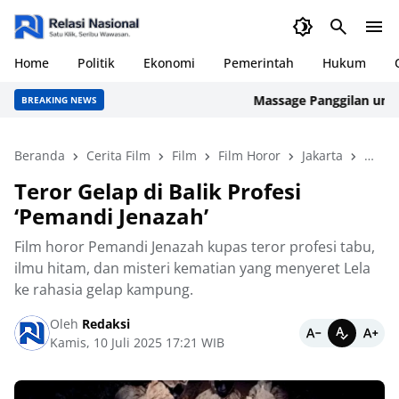
Home
Politik
Ekonomi
Pemerintah
Hukum
Massage Panggilan untuk Ka
BREAKING NEWS
Beranda
Cerita Film
Film
Film Horor
Jakarta
Mala
Teror Gelap di Balik Profesi
‘Pemandi Jenazah’
Film horor Pemandi Jenazah kupas teror profesi tabu,
ilmu hitam, dan misteri kematian yang menyeret Lela
ke rahasia gelap kampung.
Oleh
Redaksi
Kamis, 10 Juli 2025 17:21 WIB