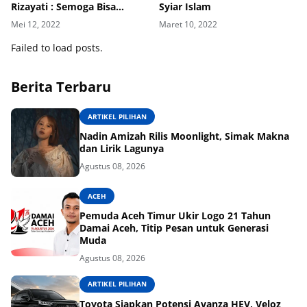
Rizayati : Semoga Bisa
Syiar Islam
Melanjutkan Estafet
Mei 12, 2022
Maret 10, 2022
Kepemimpinan yang Lebih
Baik Lagi
Failed to load posts.
Berita Terbaru
ARTIKEL PILIHAN
Nadin Amizah Rilis Moonlight, Simak Makna
dan Lirik Lagunya
Agustus 08, 2026
ACEH
Pemuda Aceh Timur Ukir Logo 21 Tahun
Damai Aceh, Titip Pesan untuk Generasi
Muda
Agustus 08, 2026
ARTIKEL PILIHAN
Toyota Siapkan Potensi Avanza HEV, Veloz