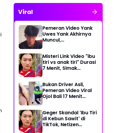
Viral
Pemeran Video Yank
Uwes Yank Akhirnya
i
Muncul,
Pengakuannya
Langsung Bikin Heboh
Misteri Link Video "ibu
tiri vs anak tiri" Durasi
7 Menit, Simak
Temuan Terbarunya
Bukan Driver Asli,
Pemeran Video Viral
Ojol Bali 17 Menit
Ternyata WNA Italia
n
Geger Skandal 'Ibu Tiri
di Kebun Sawit' di
TikTok, Netizen
Kaitkan dengan Kasus