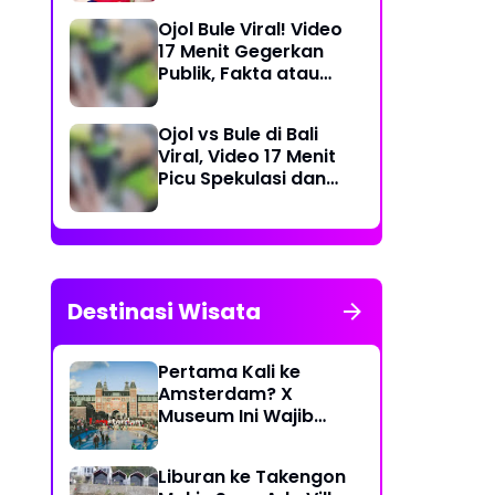
Dea Store
Ojol Bule Viral! Video
17 Menit Gegerkan
Publik, Fakta atau
Rekayasa?
Ojol vs Bule di Bali
Viral, Video 17 Menit
Picu Spekulasi dan
Peringatan Siber
Destinasi Wisata
Pertama Kali ke
Amsterdam? X
Museum Ini Wajib
Masuk Itinerary
Liburan ke Takengon