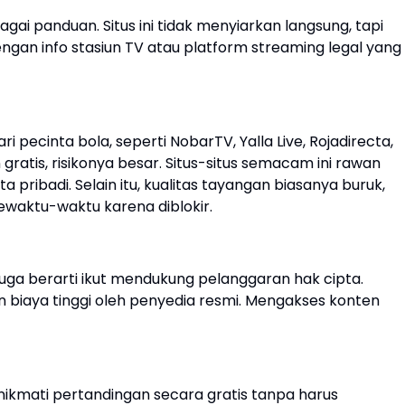
gai panduan. Situs ini tidak menyiarkan langsung, tapi
gan info stasiun TV atau platform streaming legal yang
cari pecinta bola, seperti NobarTV, Yalla Live, Rojadirecta,
ratis, risikonya besar. Situs-situs semacam ini rawan
 pribadi. Selain itu, kualitas tayangan biasanya buruk,
 sewaktu-waktu karena diblokir.
l juga berarti ikut mendukung pelanggaran hak cipta.
an biaya tinggi oleh penyedia resmi. Mengakses konten
nikmati pertandingan secara gratis tanpa harus