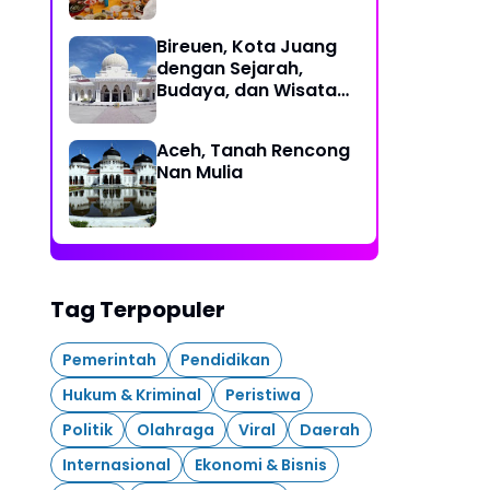
Bireuen, Kota Juang
dengan Sejarah,
Budaya, dan Wisata
Eksotis
Aceh, Tanah Rencong
Nan Mulia
Tag Terpopuler
Pemerintah
Pendidikan
Hukum & Kriminal
Peristiwa
Politik
Olahraga
Viral
Daerah
Internasional
Ekonomi & Bisnis