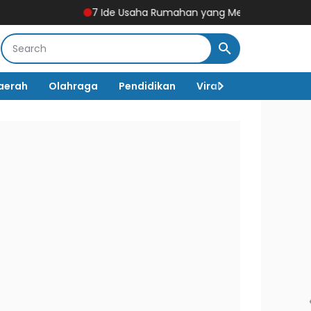
7 Ide Usaha Rumahan yang Menjanjikan, Modal Terjangk
aerah
Olahraga
Pendidikan
Viral
Destinasi Wi