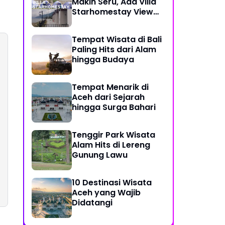
Makin Seru, Ada Villa
Starhomestay View
Danau Lut Tawar
Tempat Wisata di Bali
Paling Hits dari Alam
hingga Budaya
Tempat Menarik di
Aceh dari Sejarah
hingga Surga Bahari
Tenggir Park Wisata
Alam Hits di Lereng
Gunung Lawu
10 Destinasi Wisata
Aceh yang Wajib
Didatangi