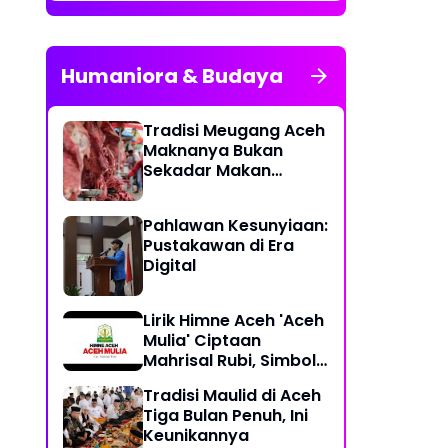
Humaniora & Budaya
Tradisi Meugang Aceh
Maknanya Bukan
Sekadar Makan
Daging
Pahlawan Kesunyiaan:
Pustakawan di Era
Digital
Lirik Himne Aceh 'Aceh
Mulia' Ciptaan
Mahrisal Rubi, Simbol
Keagungan Budaya
Tradisi Maulid di Aceh
dan Perjuangan
Tiga Bulan Penuh, Ini
Keunikannya