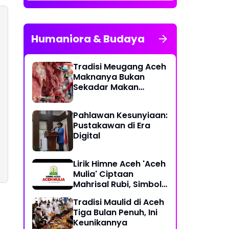
Humaniora & Budaya
Tradisi Meugang Aceh
Maknanya Bukan
Sekadar Makan
Daging
Pahlawan Kesunyiaan:
Pustakawan di Era
Digital
Lirik Himne Aceh 'Aceh
Mulia' Ciptaan
Mahrisal Rubi, Simbol
Keagungan Budaya
Tradisi Maulid di Aceh
dan Perjuangan
Tiga Bulan Penuh, Ini
Keunikannya