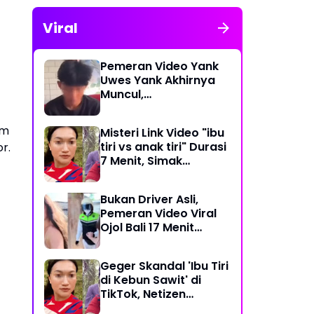
Viral
Pemeran Video Yank
Uwes Yank Akhirnya
Muncul,
Pengakuannya
Langsung Bikin Heboh
am
Misteri Link Video "ibu
tiri vs anak tiri" Durasi
r.
7 Menit, Simak
Temuan Terbarunya
Bukan Driver Asli,
Pemeran Video Viral
Ojol Bali 17 Menit
Ternyata WNA Italia
Geger Skandal 'Ibu Tiri
di Kebun Sawit' di
TikTok, Netizen
Kaitkan dengan Kasus