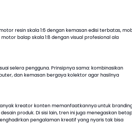
i motor resin skala 1:6 dengan kemasan edisi terbatas, mob
ga motor balap skala 1:8 dengan visual profesional ala
suai selera pengguna. Prinsipnya sama: kombinasikan
omputer, dan kemasan bergaya kolektor agar hasilnya
 Banyak kreator konten memanfaatkannya untuk brandin
 desain produk. Di sisi lain, tren ini juga menegaskan beta
nghadirkan pengalaman kreatif yang nyaris tak bisa