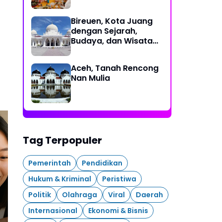
Bireuen, Kota Juang
dengan Sejarah,
Budaya, dan Wisata
Eksotis
Aceh, Tanah Rencong
Nan Mulia
Tag Terpopuler
Miniatur AI Lagi Viral di
Pemerintah
Pendidikan
Medsos, Begini Cara
Car
Bikinnya
Vir
Hukum & Kriminal
Peristiwa
Politik
Olahraga
Viral
Daerah
Internasional
Ekonomi & Bisnis