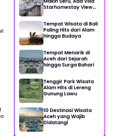
Makin Seru, Ada Villa
Starhomestay View
Danau Lut Tawar
Tempat Wisata di Bali
Paling Hits dari Alam
il
hingga Budaya
Tempat Menarik di
Aceh dari Sejarah
hingga Surga Bahari
Tenggir Park Wisata
Alam Hits di Lereng
Gunung Lawu
g
10 Destinasi Wisata
pa
Aceh yang Wajib
Didatangi