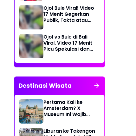
Dea Store
Ojol Bule Viral! Video
17 Menit Gegerkan
Publik, Fakta atau
Rekayasa?
Ojol vs Bule di Bali
Viral, Video 17 Menit
Picu Spekulasi dan
Peringatan Siber
Destinasi Wisata
Pertama Kali ke
Amsterdam? X
Museum Ini Wajib
Masuk Itinerary
Liburan ke Takengon