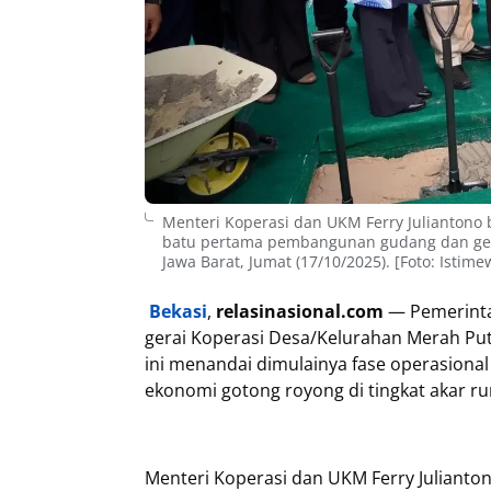
Menteri Koperasi dan UKM Ferry Juliantono
batu pertama pembangunan gudang dan gerai
Jawa Barat, Jumat (17/10/2025). [Foto: Istime
Bekasi
,
relasinasional.com
— Pemerinta
gerai Koperasi Desa/Kelurahan Merah Put
ini menandai dimulainya fase operasiona
ekonomi gotong royong di tingkat akar r
Menteri Koperasi dan UKM Ferry Juliant