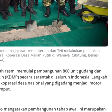
 bersama jajaran kementerian dan TNI melakukan peletakan
 Koperasi Desa Merah Putih di Wanaya, Cibitung, Bekasi,
wa]
h resmi memulai pembangunan 800 unit gudang dan
ih (KDMP) secara serentak di seluruh Indonesia. Langkah
l koperasi desa nasional yang digadang menjadi motor
umput.
ono mengatakan pembangunan tahap awal ini merupakan