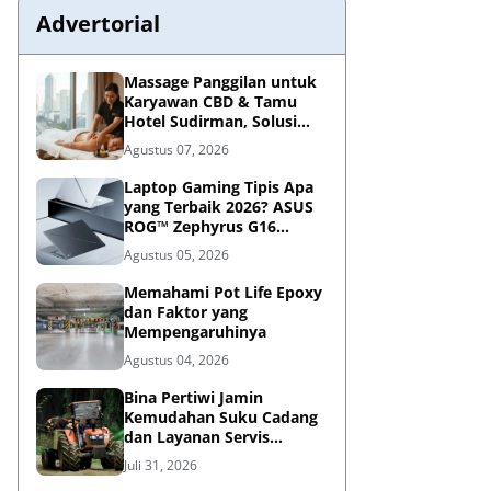
Advertorial
Massage Panggilan untuk
Karyawan CBD & Tamu
Hotel Sudirman, Solusi
Relaksasi Praktis di
Agustus 07, 2026
Tengah Kesibukan
Laptop Gaming Tipis Apa
yang Terbaik 2026? ASUS
ROG™ Zephyrus G16
Portabel Jawabannya
Agustus 05, 2026
Memahami Pot Life Epoxy
dan Faktor yang
Mempengaruhinya
Agustus 04, 2026
Bina Pertiwi Jamin
Kemudahan Suku Cadang
dan Layanan Servis
Berkala Traktor Kubota
Juli 31, 2026