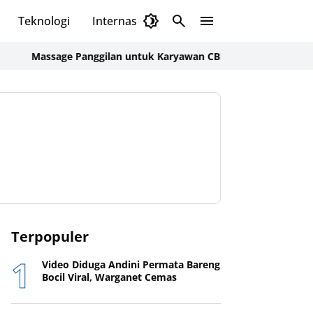
Teknologi
Internasional
assage Panggilan untuk Karyawan CBD & Tamu Hotel Sudirman, So
bangunan Nasional
Terpopuler
Pemerintah
TNI
Video Diduga Andini Permata Bareng
Bocil Viral, Warganet Cemas