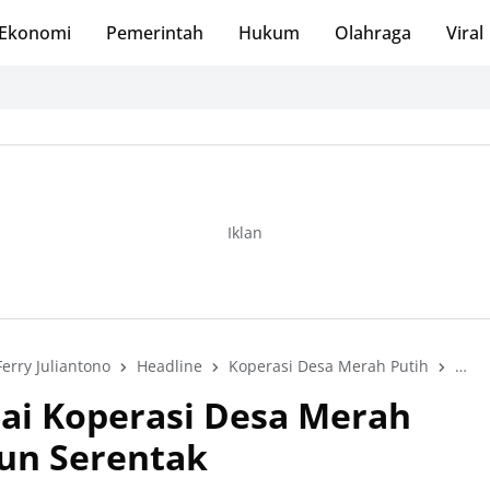
Ekonomi
Pemerintah
Hukum
Olahraga
Viral
M
Iklan
Ferry Juliantono
Headline
Koperasi Desa Merah Putih
Pem
ai Koperasi Desa Merah
un Serentak