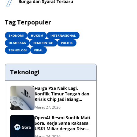
Bunga dan Syarat Terbaru
Tag Terpopuler
EKONOMI
HUKUM
INTERNASIONAL
OLAHRAGA
PEMERINTAH
POLITIK
TEKNOLOGI
VIRAL
Teknologi
Harga PS5 Naik Lagi,
Konflik Timur Tengah dan
Krisis Chip Jadi Biang
Kerok?
Maret 27, 2026
OpenAI Resmi Suntik Mati
Sora, Kerja Sama Raksasa
US$1 Miliar dengan Disney
Kandas
Maret 24, 2026