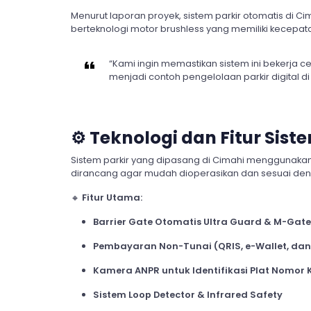
Menurut laporan proyek, sistem parkir otomatis di
berteknologi motor brushless yang memiliki kecepata
“Kami ingin memastikan sistem ini bekerja ce
menjadi contoh pengelolaan parkir digital di
⚙️
Teknologi dan Fitur Sist
Sistem parkir yang dipasang di Cimahi menggunaka
dirancang agar mudah dioperasikan dan sesuai deng
🔸
Fitur Utama:
Barrier Gate Otomatis Ultra Guard & M-Gate
Pembayaran Non-Tunai (QRIS, e-Wallet, dan
Kamera ANPR untuk Identifikasi Plat Nomor
Sistem Loop Detector & Infrared Safety