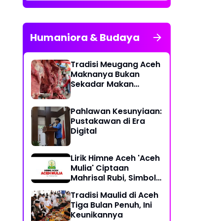
Humaniora & Budaya
Tradisi Meugang Aceh
Maknanya Bukan
Sekadar Makan
Daging
Pahlawan Kesunyiaan:
Pustakawan di Era
Digital
Lirik Himne Aceh 'Aceh
Mulia' Ciptaan
Mahrisal Rubi, Simbol
Keagungan Budaya
Tradisi Maulid di Aceh
dan Perjuangan
Tiga Bulan Penuh, Ini
Keunikannya