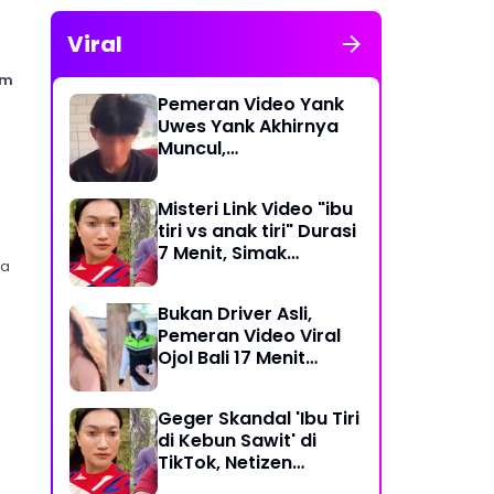
Viral
em
Pemeran Video Yank
Uwes Yank Akhirnya
Muncul,
Pengakuannya
Langsung Bikin Heboh
Misteri Link Video "ibu
tiri vs anak tiri" Durasi
7 Menit, Simak
ta
Temuan Terbarunya
Bukan Driver Asli,
Pemeran Video Viral
Ojol Bali 17 Menit
Ternyata WNA Italia
Geger Skandal 'Ibu Tiri
di Kebun Sawit' di
TikTok, Netizen
Kaitkan dengan Kasus