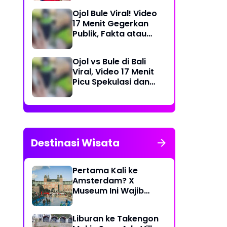
Dea Store
Ojol Bule Viral! Video
17 Menit Gegerkan
Publik, Fakta atau
Rekayasa?
Ojol vs Bule di Bali
Viral, Video 17 Menit
Picu Spekulasi dan
Peringatan Siber
Destinasi Wisata
Pertama Kali ke
Amsterdam? X
Museum Ini Wajib
Masuk Itinerary
Liburan ke Takengon