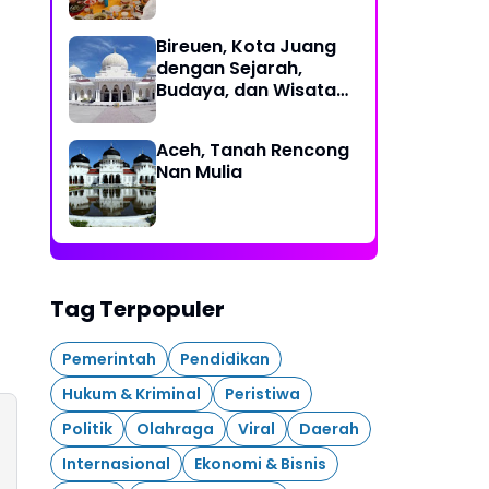
Bireuen, Kota Juang
dengan Sejarah,
Budaya, dan Wisata
Eksotis
Aceh, Tanah Rencong
Nan Mulia
Tag Terpopuler
Pemerintah
Pendidikan
Hukum & Kriminal
Peristiwa
Politik
Olahraga
Viral
Daerah
Internasional
Ekonomi & Bisnis