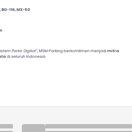
 BG-116, MX-50
em
tem Parkir Digital”
, MSM Parking berkomitmen menjadi
mitra
sta
di seluruh Indonesia.