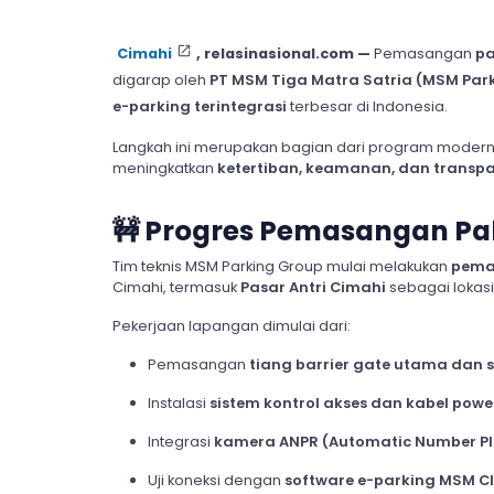
Cimahi
, relasinasional.com —
Pemasangan
pa
digarap oleh
PT MSM Tiga Matra Satria (MSM Par
e-parking terintegrasi
terbesar di Indonesia.
Langkah ini merupakan bagian dari program modernis
meningkatkan
ketertiban, keamanan, dan transp
🚧
Progres Pemasangan Pal
Tim teknis MSM Parking Group mulai melakukan
pem
Cimahi, termasuk
Pasar Antri Cimahi
sebagai lokas
Pekerjaan lapangan dimulai dari:
Pemasangan
tiang barrier gate utama dan 
Instalasi
sistem kontrol akses dan kabel powe
Integrasi
kamera ANPR (Automatic Number Pl
Uji koneksi dengan
software e-parking MSM C