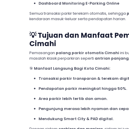
Dashboard Monitoring E-Parking Online
Semua transaksi parkir terekam otomatis, sehingga
p
kendaraan masuk-keluar serta pendapatan harian.
💡
Tujuan dan Manfaat Pem
Cimahi
Pemasangan
palang parkir otomatis Cimahi
ini b
masalah klasik perparkiran seperti
antrian panjang
🎯
Manfaat Langsung Bagi Kota Cimahi:
Transaksi parkir transparan & terekam digit
Pendapatan parkir meningkat hingga 50%.
Area parkir lebih tertib dan aman.
Pengunjung merasa lebih nyaman dan cepa
Mendukung Smart City & PAD digital.
Dengan sistem
cashless dan manless
, sistem ini