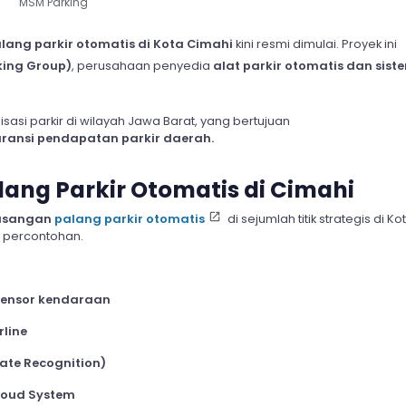
MSM Parking
lang parkir otomatis di Kota Cimahi
kini resmi dimulai. Proyek ini
king Group)
, perusahaan penyedia
alat parkir otomatis dan sist
asi parkir di wilayah Jawa Barat, yang bertujuan
aransi pendapatan parkir daerah.
ang Parkir Otomatis di Cimahi
asangan
palang parkir otomatis
di sejumlah titik strategis di Ko
i percontohan.
sensor kendaraan
rline
ate Recognition)
loud System