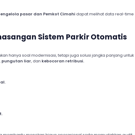
engelola pasar dan Pemkot Cimahi
dapat melihat data real-time
asangan Sistem Parkir Otomatis
ukan hanya soal modernisasi, tetapi juga solusi jangka panjang untuk
,
pungutan liar
, dan
kebocoran retribusi.
al.
t.
 juga membantu menekan biaya operasional serta memudahkan audit