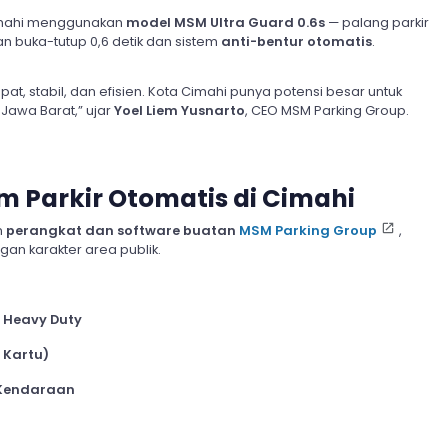
 Cimahi menggunakan
model MSM Ultra Guard 0.6s
— palang parkir
n buka-tutup 0,6 detik dan sistem
anti-bentur otomatis
.
pat, stabil, dan efisien. Kota Cimahi punya potensi besar untuk
 Jawa Barat,” ujar
Yoel Liem Yusnarto
, CEO MSM Parking Group.
em Parkir Otomatis di Cimahi
n
perangkat dan software buatan
MSM Parking Group
,
an karakter area publik.
 Heavy Duty
 Kartu)
 Kendaraan