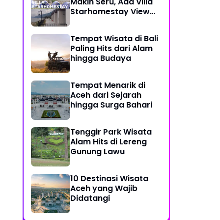
Makin Seru, Ada Villa
Starhomestay View
Danau Lut Tawar
Tempat Wisata di Bali
Paling Hits dari Alam
hingga Budaya
Tempat Menarik di
Aceh dari Sejarah
hingga Surga Bahari
Tenggir Park Wisata
Alam Hits di Lereng
Gunung Lawu
10 Destinasi Wisata
Aceh yang Wajib
Didatangi