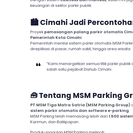
keuangan di sektor parkir publik.
🏙️
Cimahi Jadi Percontoha
Proyek
pemasangan palang parkir otomatis Cim
Pemerintah Kota Cimahi
.
Pemerintah menilai sistem parkir otomatis MSM Park
direplikasi di pasar, rumah sakit, hingga area wisata.
“Kami menargetkan semua titik parkir publik 
salah satu pejabat Dishub Cimahi.
🧰
Tentang MSM Parking G
PT MSM Tiga Matra Satria (MSM Parking Group)
a
sistem parkir otomatis dan software e-parking
.
MSM Parking telah memasang lebih dari
1.500 siste
Karimun, dan Balikpapan.
Produk unggulan MSM Parking meliputi: