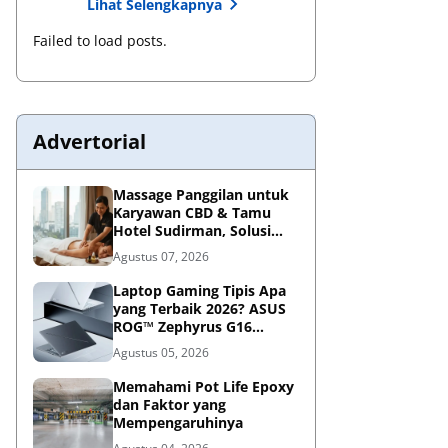
Lihat Selengkapnya
Failed to load posts.
Advertorial
Massage Panggilan untuk
Karyawan CBD & Tamu
Hotel Sudirman, Solusi
Relaksasi Praktis di
Agustus 07, 2026
Tengah Kesibukan
Laptop Gaming Tipis Apa
yang Terbaik 2026? ASUS
ROG™ Zephyrus G16
Portabel Jawabannya
Agustus 05, 2026
Memahami Pot Life Epoxy
dan Faktor yang
Mempengaruhinya