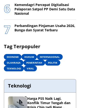
Kemendagri Percepat Digitalisasi
Pelaporan Satpol PP Demi Satu Data
Nasional
Perbandingan Pinjaman Usaha 2026,
Bunga dan Syarat Terbaru
Tag Terpopuler
EKONOMI
HUKUM
INTERNASIONAL
OLAHRAGA
PEMERINTAH
POLITIK
TEKNOLOGI
VIRAL
Teknologi
Harga PS5 Naik Lagi,
Konflik Timur Tengah dan
Krisis Chip Jadi Biang