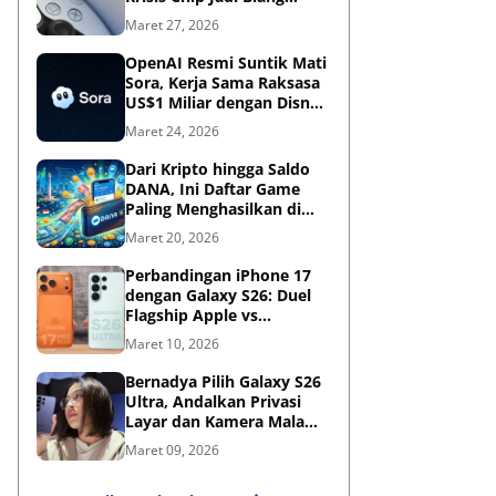
Kerok?
Maret 27, 2026
OpenAI Resmi Suntik Mati
Sora, Kerja Sama Raksasa
US$1 Miliar dengan Disney
Kandas
Maret 24, 2026
Dari Kripto hingga Saldo
DANA, Ini Daftar Game
Paling Menghasilkan di
2026
Maret 20, 2026
Perbandingan iPhone 17
dengan Galaxy S26: Duel
Flagship Apple vs
Samsung di Era AI
Maret 10, 2026
Bernadya Pilih Galaxy S26
Ultra, Andalkan Privasi
Layar dan Kamera Malam
untuk Berkarya
Maret 09, 2026