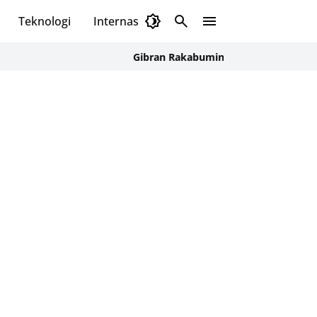
Teknologi
Internasional
Gibran Rakabuming Raka Soroti Fasilitas SDN 