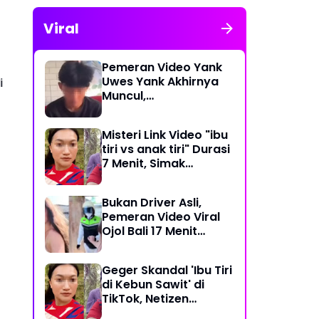
Viral
Pemeran Video Yank
Uwes Yank Akhirnya
i
Muncul,
Pengakuannya
Langsung Bikin Heboh
Misteri Link Video "ibu
tiri vs anak tiri" Durasi
7 Menit, Simak
Temuan Terbarunya
Bukan Driver Asli,
Pemeran Video Viral
Ojol Bali 17 Menit
Ternyata WNA Italia
Geger Skandal 'Ibu Tiri
di Kebun Sawit' di
TikTok, Netizen
Kaitkan dengan Kasus