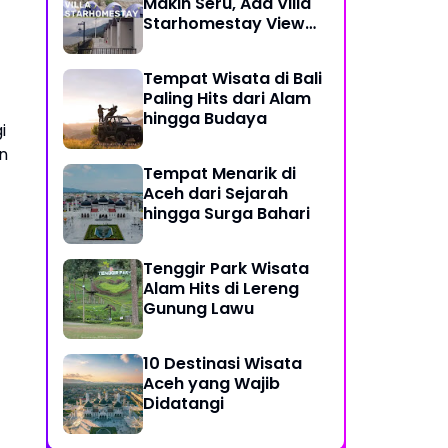
Makin Seru, Ada Villa
Starhomestay View
Danau Lut Tawar
Tempat Wisata di Bali
Paling Hits dari Alam
hingga Budaya
i
n
Tempat Menarik di
Aceh dari Sejarah
hingga Surga Bahari
Tenggir Park Wisata
Alam Hits di Lereng
Gunung Lawu
10 Destinasi Wisata
Aceh yang Wajib
Didatangi