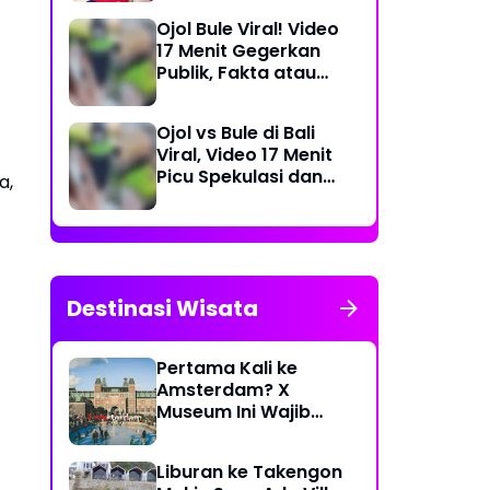
Dea Store
Ojol Bule Viral! Video
17 Menit Gegerkan
Publik, Fakta atau
Rekayasa?
Ojol vs Bule di Bali
Viral, Video 17 Menit
Picu Spekulasi dan
a,
Peringatan Siber
Destinasi Wisata
Pertama Kali ke
Amsterdam? X
Museum Ini Wajib
Masuk Itinerary
Liburan ke Takengon