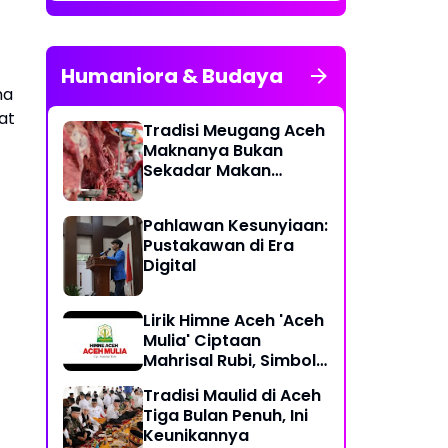
Humaniora & Budaya
ha
at
Tradisi Meugang Aceh
Maknanya Bukan
Sekadar Makan
Daging
Pahlawan Kesunyiaan:
Pustakawan di Era
Digital
Lirik Himne Aceh 'Aceh
Mulia' Ciptaan
Mahrisal Rubi, Simbol
Keagungan Budaya
Tradisi Maulid di Aceh
dan Perjuangan
Tiga Bulan Penuh, Ini
Keunikannya