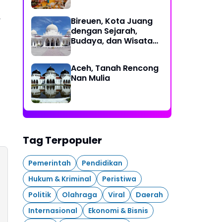
,
Bireuen, Kota Juang
dengan Sejarah,
Budaya, dan Wisata
Eksotis
Aceh, Tanah Rencong
Nan Mulia
Tag Terpopuler
Pemerintah
Pendidikan
Hukum & Kriminal
Peristiwa
Politik
Olahraga
Viral
Daerah
Internasional
Ekonomi & Bisnis