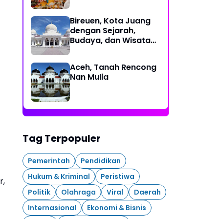
Bireuen, Kota Juang
dengan Sejarah,
Budaya, dan Wisata
Eksotis
Aceh, Tanah Rencong
Nan Mulia
Tag Terpopuler
Pemerintah
Pendidikan
Hukum & Kriminal
Peristiwa
r,
Politik
Olahraga
Viral
Daerah
Internasional
Ekonomi & Bisnis