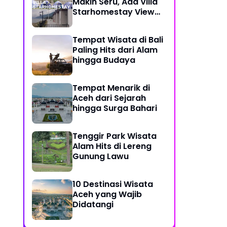
Makin Seru, Ada Villa
Starhomestay View
Danau Lut Tawar
Tempat Wisata di Bali
Paling Hits dari Alam
hingga Budaya
Tempat Menarik di
Aceh dari Sejarah
hingga Surga Bahari
Tenggir Park Wisata
Alam Hits di Lereng
Gunung Lawu
10 Destinasi Wisata
Aceh yang Wajib
Didatangi