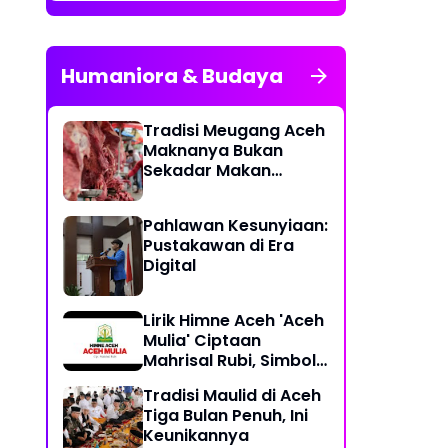
Humaniora & Budaya
Tradisi Meugang Aceh
Maknanya Bukan
Sekadar Makan
Daging
Pahlawan Kesunyiaan:
Pustakawan di Era
Digital
Lirik Himne Aceh 'Aceh
Mulia' Ciptaan
Mahrisal Rubi, Simbol
Keagungan Budaya
Tradisi Maulid di Aceh
dan Perjuangan
Tiga Bulan Penuh, Ini
Keunikannya