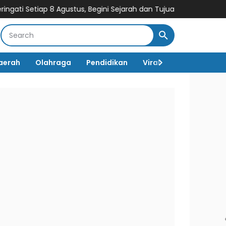
iap 8 Agustus, Begini Sejarah dan Tujuan Pembentukannya
7 Id
aerah
Olahraga
Pendidikan
Viral
Destinasi Wi