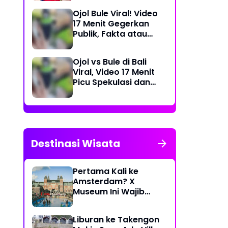
Dea Store
Ojol Bule Viral! Video
17 Menit Gegerkan
Publik, Fakta atau
Rekayasa?
Ojol vs Bule di Bali
Viral, Video 17 Menit
Picu Spekulasi dan
Peringatan Siber
Destinasi Wisata
Pertama Kali ke
Amsterdam? X
Museum Ini Wajib
Masuk Itinerary
Liburan ke Takengon