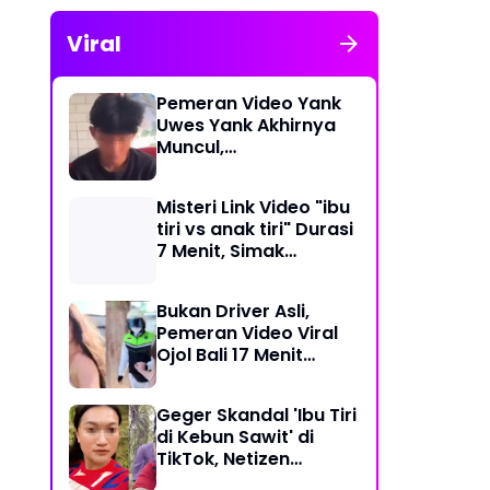
Viral
Pemeran Video Yank
Uwes Yank Akhirnya
Muncul,
Pengakuannya
Langsung Bikin Heboh
Misteri Link Video "ibu
tiri vs anak tiri" Durasi
7 Menit, Simak
Temuan Terbarunya
Bukan Driver Asli,
Pemeran Video Viral
Ojol Bali 17 Menit
Ternyata WNA Italia
Geger Skandal 'Ibu Tiri
di Kebun Sawit' di
TikTok, Netizen
Kaitkan dengan Kasus