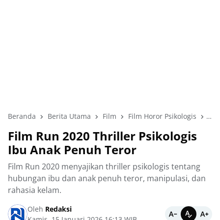
Beranda
Berita Utama
Film
Film Horor Psikologis
Fil
Film Run 2020 Thriller Psikologis
Ibu Anak Penuh Teror
Film Run 2020 menyajikan thriller psikologis tentang
hubungan ibu dan anak penuh teror, manipulasi, dan
rahasia kelam.
Oleh
Redaksi
Kamis, 15 Januari 2026 16:13 WIB