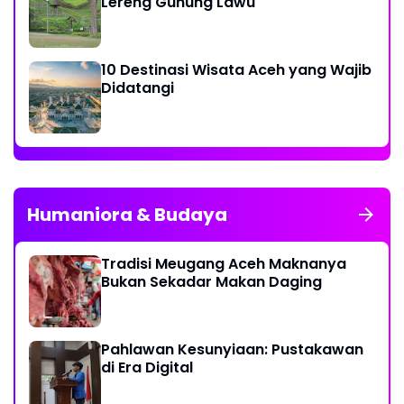
Lereng Gunung Lawu
10 Destinasi Wisata Aceh yang Wajib
Didatangi
Humaniora & Budaya
Tradisi Meugang Aceh Maknanya
Bukan Sekadar Makan Daging
Pahlawan Kesunyiaan: Pustakawan
di Era Digital