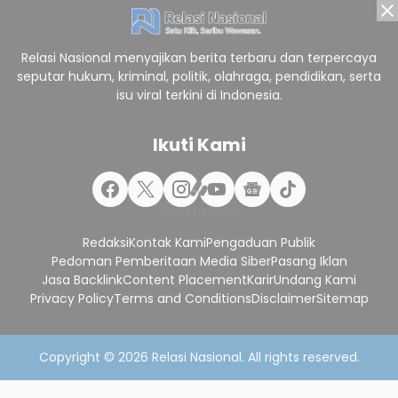
Relasi Nasional menyajikan berita terbaru dan terpercaya
seputar hukum, kriminal, politik, olahraga, pendidikan, serta
isu viral terkini di Indonesia.
Ikuti Kami
Redaksi
Kontak Kami
Pengaduan Publik
Pedoman Pemberitaan Media Siber
Pasang Iklan
Jasa Backlink
Content Placement
Karir
Undang Kami
Privacy Policy
Terms and Conditions
Disclaimer
Sitemap
Copyright © 2026
Relasi Nasional
. All rights reserved.