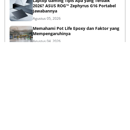
Laptop Gaming Tipis Apa yang Terbaik
2026? ASUS ROG™ Zephyrus G16 Portabel
Jawabannya
Agustus 05, 2026
Memahami Pot Life Epoxy dan Faktor yang
Mempengaruhinya
Agustus 04, 2026
Bina Pertiwi Jamin Kemudahan Suku
Cadang dan Layanan Servis Berkala Traktor
Kubota
Juli 31, 2026
Persiapan Lifestyle Sebelum Umroh bagi
Lansia agar Tetap Sehat
Juli 21, 2026
Lihat Selengkapnya
Failed to load posts.