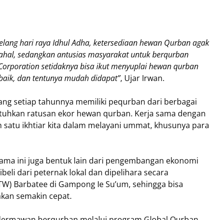
elang hari raya Idhul Adha, ketersediaan hewan Qurban agak
h mahal, sedangkan antusias masyarakat untuk berqurban
Corporation setidaknya bisa ikut menyuplai hewan qurban
rbaik, dan tentunya mudah didapat”
, Ujar Irwan.
ng setiap tahunnya memiliki pequrban dari berbagai
tuhkan ratusan ekor hewan qurban. Kerja sama dengan
 satu ikhtiar kita dalam melayani ummat, khusunya para
sama ini juga bentuk lain dari pengembangan ekonomi
eli dari peternak lokal dan dipelihara secara
TW) Barbatee di Gampong Ie Su’um, sehingga bisa
akan semakin cepat.
t dermawan berqurban melalui program Global Qurban,