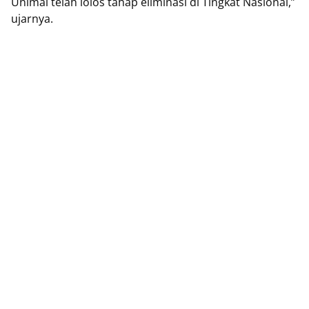
Unimal telah lolos tahap eliminasi di Tingkat Nasional,”
ujarnya.