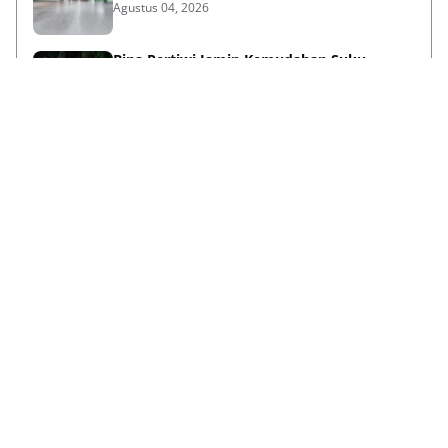
Agustus 04, 2026
Bina Pertiwi Jamin Kemudahan Suku
Cadang dan Layanan Servis Berkala Traktor
Kubota
Juli 31, 2026
Persiapan Lifestyle Sebelum Umroh bagi
Lansia agar Tetap Sehat
Juli 21, 2026
Lihat Selengkapnya
Failed to load posts.