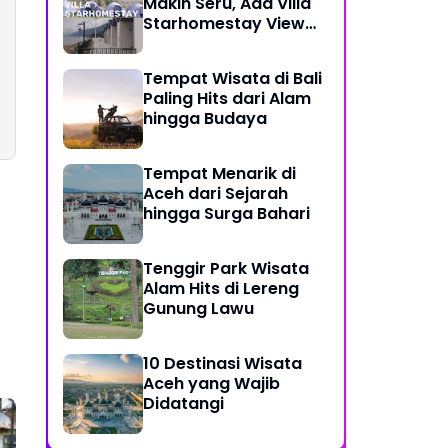
Makin Seru, Ada Villa
Starhomestay View
Danau Lut Tawar
Tempat Wisata di Bali
Paling Hits dari Alam
hingga Budaya
Tempat Menarik di
Aceh dari Sejarah
hingga Surga Bahari
Tenggir Park Wisata
Alam Hits di Lereng
Gunung Lawu
10 Destinasi Wisata
Aceh yang Wajib
Didatangi