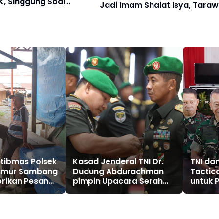
, Singgung Soal
Jadi Imam Shalat Isya, Taraw
teraan
dan Witir
tibmas Polsek
Kasad Jenderal TNI Dr.
TNI dan
Timur Sambang
Dudung Abdurachman
Tactic
erikan Pesan
pimpin Upacara Serah
untuk 
s
Terima Jabatan
Pelant
(Sertijab) Panglima
Komando Daerah Militer