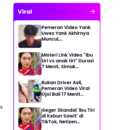
Viral
Pemeran Video Yank
Uwes Yank Akhirnya
Muncul,
Pengakuannya
Langsung Bikin Heboh
Misteri Link Video "ibu
tiri vs anak tiri" Durasi
7 Menit, Simak
Temuan Terbarunya
Bukan Driver Asli,
Pemeran Video Viral
Ojol Bali 17 Menit
Ternyata WNA Italia
as
Geger Skandal 'Ibu Tiri
di Kebun Sawit' di
TikTok, Netizen
Kaitkan dengan Kasus