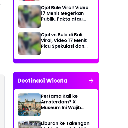
Dea Store
n
Ojol Bule Viral! Video
17 Menit Gegerkan
Publik, Fakta atau
Rekayasa?
Ojol vs Bule di Bali
Viral, Video 17 Menit
Picu Spekulasi dan
Peringatan Siber
Destinasi Wisata
Pertama Kali ke
Amsterdam? X
Museum Ini Wajib
Masuk Itinerary
Liburan ke Takengon