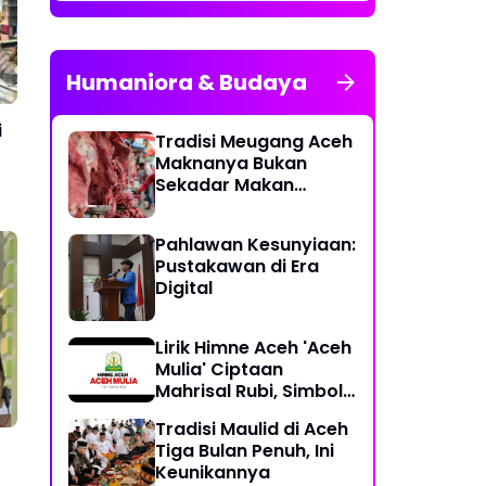
Humaniora & Budaya
i
Tradisi Meugang Aceh
Maknanya Bukan
Sekadar Makan
Daging
Pahlawan Kesunyiaan:
Pustakawan di Era
Digital
Lirik Himne Aceh 'Aceh
Mulia' Ciptaan
Mahrisal Rubi, Simbol
Keagungan Budaya
Tradisi Maulid di Aceh
dan Perjuangan
Tiga Bulan Penuh, Ini
Keunikannya