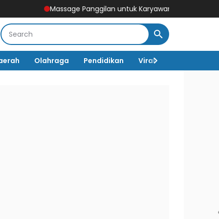
assage Panggilan untuk Karyawan CBD & Tamu Hotel Sudirman, So
aerah
Olahraga
Pendidikan
Viral
Destinasi Wi