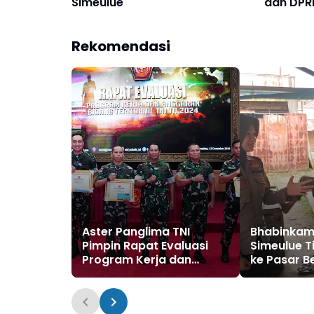
Simeulue
dan DPRK
Kesejah
Rekomendasi
Aster Panglima TNI
Bhabinkam
Pimpin Rapat Evaluasi
Simeulue 
Program Kerja dan
ke Pasar B
Anggaran Bidang
Kamtibma
Teritorial TA 2024