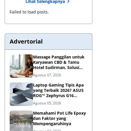
Lihat Selengkapnya
Failed to load posts.
Advertorial
Massage Panggilan untuk
Karyawan CBD & Tamu
Hotel Sudirman, Solusi
Relaksasi Praktis di
Agustus 07, 2026
Tengah Kesibukan
Laptop Gaming Tipis Apa
yang Terbaik 2026? ASUS
ROG™ Zephyrus G16
Portabel Jawabannya
Agustus 05, 2026
Memahami Pot Life Epoxy
dan Faktor yang
Mempengaruhinya