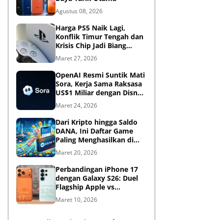
Agustus 08, 2026
Harga PS5 Naik Lagi,
Konflik Timur Tengah dan
Krisis Chip Jadi Biang
Kerok?
Maret 27, 2026
OpenAI Resmi Suntik Mati
Sora, Kerja Sama Raksasa
US$1 Miliar dengan Disney
Kandas
Maret 24, 2026
Dari Kripto hingga Saldo
DANA, Ini Daftar Game
Paling Menghasilkan di
2026
Maret 20, 2026
Perbandingan iPhone 17
dengan Galaxy S26: Duel
Flagship Apple vs
Samsung di Era AI
Maret 10, 2026