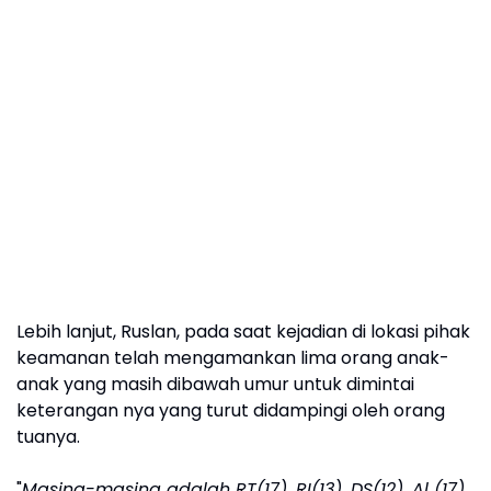
Lebih lanjut, Ruslan, pada saat kejadian di lokasi pihak
keamanan telah mengamankan lima orang anak-
anak yang masih dibawah umur untuk dimintai
keterangan nya yang turut didampingi oleh orang
tuanya.
"
Masing-masing adalah RT(17), RI(13), DS(12), Al (17),