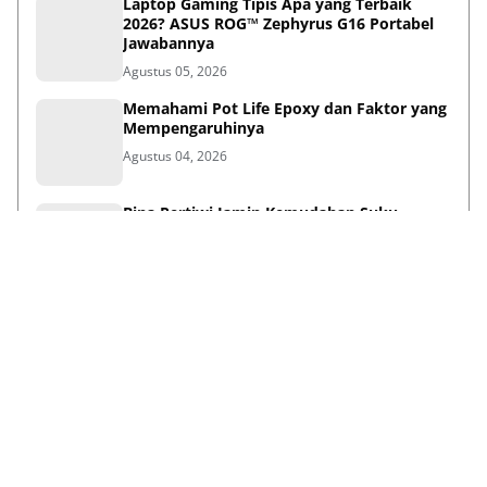
Laptop Gaming Tipis Apa yang Terbaik
2026? ASUS ROG™ Zephyrus G16 Portabel
Jawabannya
Agustus 05, 2026
Memahami Pot Life Epoxy dan Faktor yang
Mempengaruhinya
Agustus 04, 2026
Bina Pertiwi Jamin Kemudahan Suku
Cadang dan Layanan Servis Berkala Traktor
Kubota
Juli 31, 2026
Persiapan Lifestyle Sebelum Umroh bagi
Lansia agar Tetap Sehat
Juli 21, 2026
Lihat Selengkapnya
Failed to load posts.