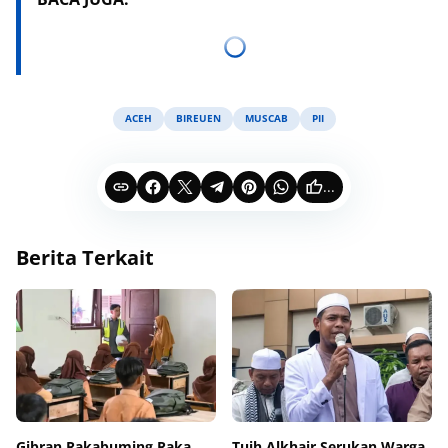
ACEH
BIREUEN
MUSCAB
PII
...
Berita Terkait
Gibran Rakabuming Raka
Tuih Alkhair Serukan Warga