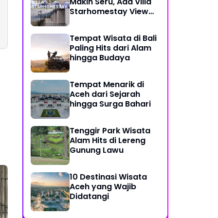
Makin Seru, Ada Villa
Starhomestay View
Danau Lut Tawar
Tempat Wisata di Bali
Paling Hits dari Alam
hingga Budaya
Tempat Menarik di
Aceh dari Sejarah
hingga Surga Bahari
Tenggir Park Wisata
Alam Hits di Lereng
Gunung Lawu
10 Destinasi Wisata
Aceh yang Wajib
Didatangi