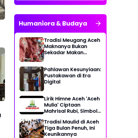
Humaniora & Budaya
Tradisi Meugang Aceh
Maknanya Bukan
Sekadar Makan
Daging
Pahlawan Kesunyiaan:
Pustakawan di Era
Digital
Lirik Himne Aceh 'Aceh
Mulia' Ciptaan
Mahrisal Rubi, Simbol
g
Keagungan Budaya
Tradisi Maulid di Aceh
dan Perjuangan
Tiga Bulan Penuh, Ini
Keunikannya