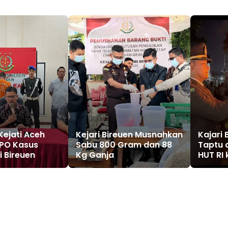
Kejati Aceh
Kejari Bireuen Musnahkan
Kajari 
PO Kasus
Sabu 800 Gram dan 88
Taptu 
i Bireuen
Kg Ganja
HUT RI