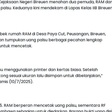
Kejaksaan Negeri Bireuen menahan dua pemuda, RAM da
lsu. Keduanya kini mendekam di Lapas Kelas IIB Bireue
ebek rumah RAM di Desa Paya Cut, Peusangan, Bireuen,
mukan tumpukan uang palsu berbagai pecahan lengkap
 untuk mencetak.
u menggunakan printer dan kertas biasa. Setelah
tong sesuai ukuran lalu disimpan untuk dibelanjakan,”
mis (10/7/2025).
025. RAM berperan mencetak uang palsu, sementara RF
embawa sebagian untuk diedarkan. Barang bukti yang disi