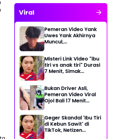
n
n
Viral
Pemeran Video Yank
Uwes Yank Akhirnya
Muncul,
Pengakuannya
Langsung Bikin Heboh
Misteri Link Video "ibu
tiri vs anak tiri" Durasi
7 Menit, Simak
Temuan Terbarunya
Bukan Driver Asli,
Pemeran Video Viral
Ojol Bali 17 Menit
Ternyata WNA Italia
Geger Skandal 'Ibu Tiri
di Kebun Sawit' di
TikTok, Netizen
Kaitkan dengan Kasus
ta