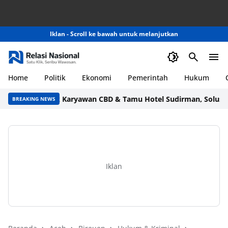
Iklan - Scroll ke bawah untuk melanjutkan
Home
Politik
Ekonomi
Pemerintah
Hukum
ggilan untuk Karyawan CBD & Tamu Hotel Sudirman, Solusi Rela
BREAKING NEWS
Iklan