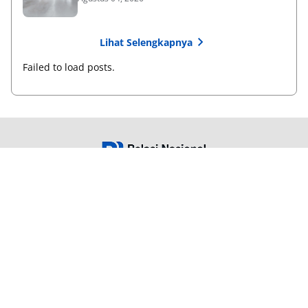
Lihat Selengkapnya
Failed to load posts.
Satu Kilk, Seribu Wawasan
Tentang Kami
Langganan
Kebijakan Privasi
Kode Etik
Info Kerjasama
Karir
© 2026
Relasi Nasional
-
All rights reserved.