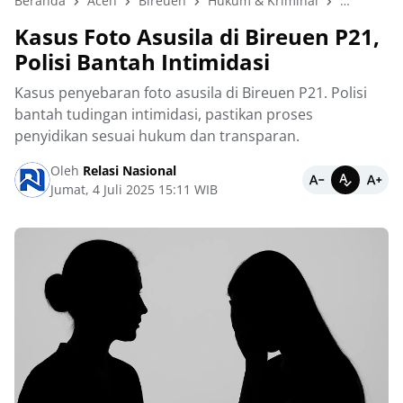
Beranda
Aceh
Bireuen
Hukum & Kriminal
Skandal As
Kasus Foto Asusila di Bireuen P21,
Polisi Bantah Intimidasi
Kasus penyebaran foto asusila di Bireuen P21. Polisi
bantah tudingan intimidasi, pastikan proses
penyidikan sesuai hukum dan transparan.
Oleh
Relasi Nasional
Jumat, 4 Juli 2025 15:11 WIB