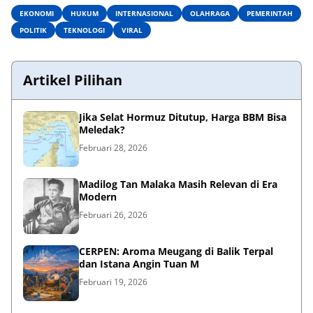
EKONOMI
HUKUM
INTERNASIONAL
OLAHRAGA
PEMERINTAH
POLITIK
TEKNOLOGI
VIRAL
Artikel Pilihan
Jika Selat Hormuz Ditutup, Harga BBM Bisa
Meledak?
Februari 28, 2026
Madilog Tan Malaka Masih Relevan di Era
Modern
Februari 26, 2026
CERPEN: Aroma Meugang di Balik Terpal
dan Istana Angin Tuan M
Februari 19, 2026