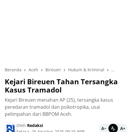
Beranda
Aceh
Bireuen
Hukum & Kriminal
Kejari Bir
Kejari Bireuen Tahan Tersangka
Kasus Tramadol
Kejari Bireuen menahan AP (25), tersangka kasus
peredaran tramadol dan psikotropika, usai
pelimpahan dari BBPOM Aceh.
Oleh
Redaksi
Selasa, 26 Agustus 2025 09:15 WIB