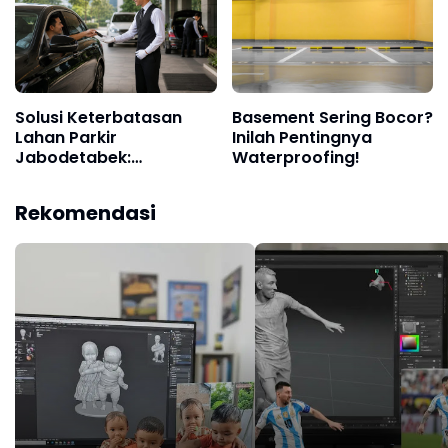
Solusi Keterbatasan
Basement Sering Bocor?
Lahan Parkir
Inilah Pentingnya
Jabodetabek:
Waterproofing!
Bagaimana Layanan
Valet Tingkatkan
Rekomendasi
Efisiensi Bisnis Urban