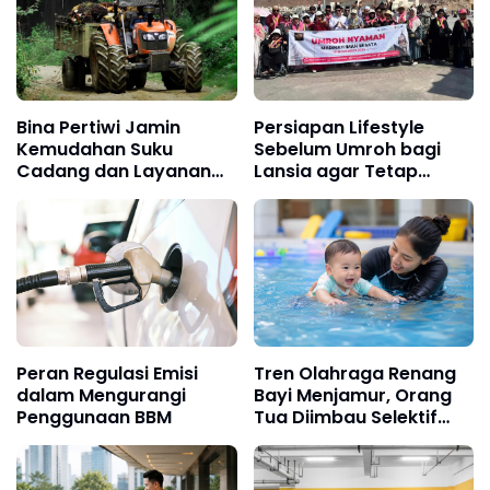
Bina Pertiwi Jamin
Persiapan Lifestyle
Kemudahan Suku
Sebelum Umroh bagi
Cadang dan Layanan
Lansia agar Tetap
Servis Berkala Traktor
Sehat
Kubota
Peran Regulasi Emisi
Tren Olahraga Renang
dalam Mengurangi
Bayi Menjamur, Orang
Penggunaan BBM
Tua Diimbau Selektif
Pilih Kualitas Pakaian Si
Kecil