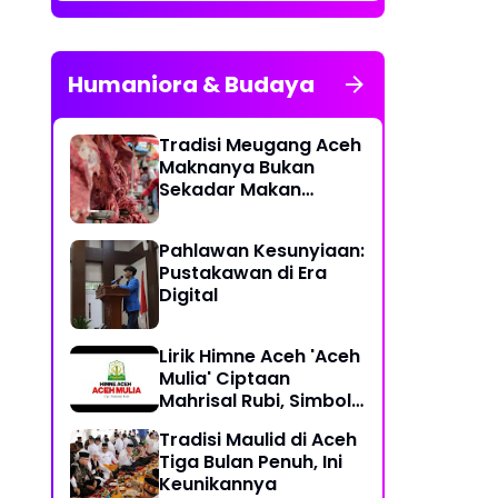
Humaniora & Budaya
Tradisi Meugang Aceh
Maknanya Bukan
Sekadar Makan
Daging
Pahlawan Kesunyiaan:
Pustakawan di Era
Digital
Lirik Himne Aceh 'Aceh
Mulia' Ciptaan
Mahrisal Rubi, Simbol
Keagungan Budaya
Tradisi Maulid di Aceh
dan Perjuangan
Tiga Bulan Penuh, Ini
Keunikannya