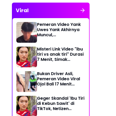
Viral
Pemeran Video Yank
Uwes Yank Akhirnya
Muncul,
Pengakuannya
Langsung Bikin Heboh
Misteri Link Video "ibu
tiri vs anak tiri" Durasi
7 Menit, Simak
Temuan Terbarunya
Bukan Driver Asli,
Pemeran Video Viral
Ojol Bali 17 Menit
Ternyata WNA Italia
Geger Skandal 'Ibu Tiri
di Kebun Sawit' di
TikTok, Netizen
Kaitkan dengan Kasus