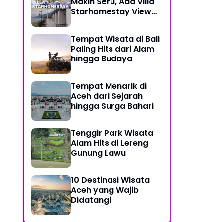
Makin Seru, Ada Villa
Starhomestay View
Danau Lut Tawar
Tempat Wisata di Bali
Paling Hits dari Alam
hingga Budaya
Tempat Menarik di
Aceh dari Sejarah
hingga Surga Bahari
Tenggir Park Wisata
Alam Hits di Lereng
Gunung Lawu
10 Destinasi Wisata
Aceh yang Wajib
Didatangi