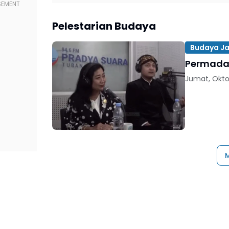
Pelestarian Budaya
Budaya J
Permadan
Jumat, Okto
M