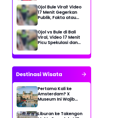
Dea Store
Ojol Bule Viral! Video
17 Menit Gegerkan
Publik, Fakta atau
Rekayasa?
Ojol vs Bule di Bali
Viral, Video 17 Menit
Picu Spekulasi dan
Peringatan Siber
Destinasi Wisata
Pertama Kali ke
Amsterdam? X
Museum Ini Wajib
Masuk Itinerary
Liburan ke Takengon