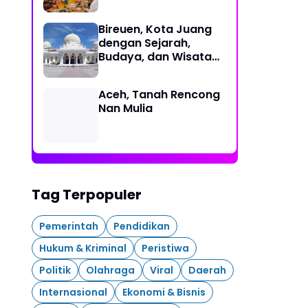
Bireuen, Kota Juang
dengan Sejarah,
Budaya, dan Wisata
Eksotis
Aceh, Tanah Rencong
Nan Mulia
Tag Terpopuler
Pemerintah
Pendidikan
Hukum & Kriminal
Peristiwa
Politik
Olahraga
Viral
Daerah
Internasional
Ekonomi & Bisnis