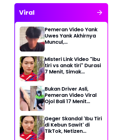
Viral
Pemeran Video Yank
Uwes Yank Akhirnya
Muncul,
Pengakuannya
Langsung Bikin Heboh
Misteri Link Video "ibu
tiri vs anak tiri" Durasi
7 Menit, Simak
Temuan Terbarunya
Bukan Driver Asli,
Pemeran Video Viral
Ojol Bali 17 Menit
Ternyata WNA Italia
Geger Skandal 'Ibu Tiri
di Kebun Sawit' di
TikTok, Netizen
Kaitkan dengan Kasus