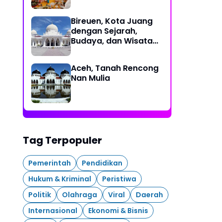
Bireuen, Kota Juang
dengan Sejarah,
Budaya, dan Wisata
Eksotis
Aceh, Tanah Rencong
Nan Mulia
Tag Terpopuler
Pemerintah
Pendidikan
Hukum & Kriminal
Peristiwa
Politik
Olahraga
Viral
Daerah
Internasional
Ekonomi & Bisnis