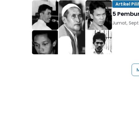
Artikel Pil
5 Pembun
Jumat, Sept
M