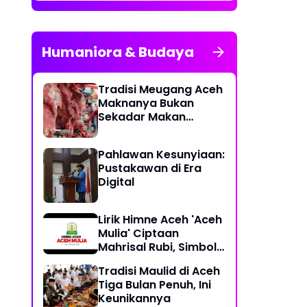
Humaniora & Budaya
Tradisi Meugang Aceh
Maknanya Bukan
Sekadar Makan
Daging
Pahlawan Kesunyiaan:
Pustakawan di Era
Digital
Lirik Himne Aceh 'Aceh
Mulia' Ciptaan
Mahrisal Rubi, Simbol
Keagungan Budaya
Tradisi Maulid di Aceh
dan Perjuangan
Tiga Bulan Penuh, Ini
Keunikannya