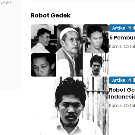
Robot Gedek
Artikel Pil
5 Pembun
Kamis, Oktob
Artikel Pil
Robot Ge
Indonesi
Kamis, Oktob