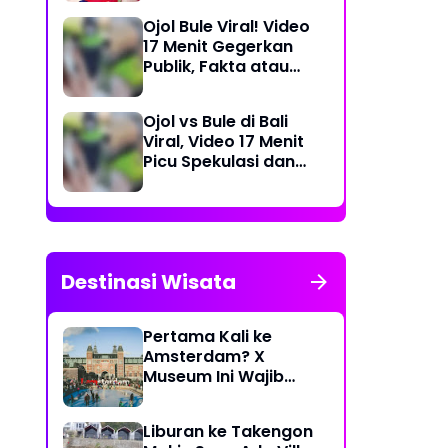
Dea Store
Ojol Bule Viral! Video
17 Menit Gegerkan
Publik, Fakta atau
Rekayasa?
Ojol vs Bule di Bali
Viral, Video 17 Menit
Picu Spekulasi dan
Peringatan Siber
Destinasi Wisata
Pertama Kali ke
Amsterdam? X
Museum Ini Wajib
Masuk Itinerary
Liburan ke Takengon