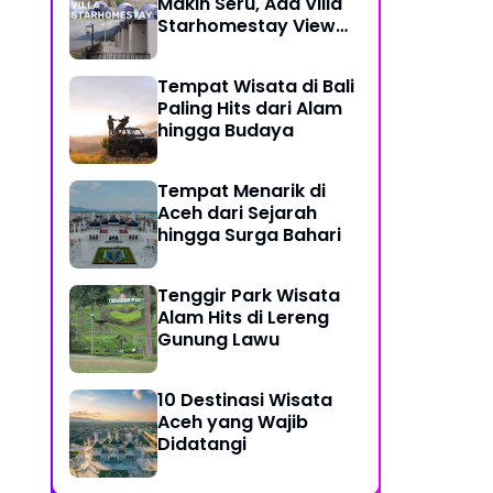
Makin Seru, Ada Villa
Starhomestay View
Danau Lut Tawar
Tempat Wisata di Bali
Paling Hits dari Alam
hingga Budaya
Tempat Menarik di
Aceh dari Sejarah
hingga Surga Bahari
Tenggir Park Wisata
Alam Hits di Lereng
Gunung Lawu
10 Destinasi Wisata
Aceh yang Wajib
Didatangi